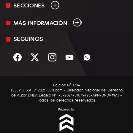
SECCIONES
MÁS INFORMACIÓN
En Vivo
Minuto Uno
SEGUINOS
Mediakit
Política
Términos y condiciones
Sociedad
Rss
Economía
Enfoque
Edición Nº 1734
C5N Autos
TELEPIU S.A. |© 2021 C5N.com - Dirección Nacional del Derecho
de Autor DNDA Legajo N°: RL-2024-31679423-APN-DNDA#MJ -
RatingCero
Todos los derechos reservados.
Deportes
Lifestyle
Astrología