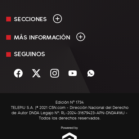
SECCIONES
MÁS INFORMACIÓN
En Vivo
Minuto Uno
SEGUINOS
Mediakit
Política
Términos y condiciones
Sociedad
Rss
Economía
Enfoque
Edición Nº 1734
C5N Autos
TELEPIU S.A. |© 2021 C5N.com - Dirección Nacional del Derecho
de Autor DNDA Legajo N°: RL-2024-31679423-APN-DNDA#MJ -
RatingCero
Todos los derechos reservados.
Deportes
Lifestyle