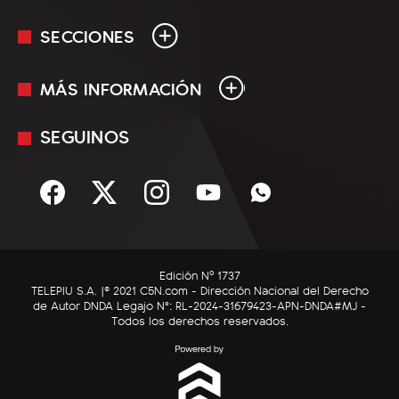
SECCIONES
MÁS INFORMACIÓN
En Vivo
Minuto Uno
SEGUINOS
Mediakit
Política
Términos y condiciones
Sociedad
Rss
Economía
Enfoque
Edición Nº 1737
C5N Autos
TELEPIU S.A. |© 2021 C5N.com - Dirección Nacional del Derecho
de Autor DNDA Legajo N°: RL-2024-31679423-APN-DNDA#MJ -
RatingCero
Todos los derechos reservados.
Deportes
Lifestyle