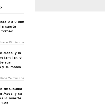
S
pata 0 a 0 con
 la cuarta
l Torneo
Hace 15 minutos
de Messi y la
n familiar: el
 de sus
s y su mamá
Hace 24 minutos
je de Claudia
 a Messi y su
ras la muerte
 "Los