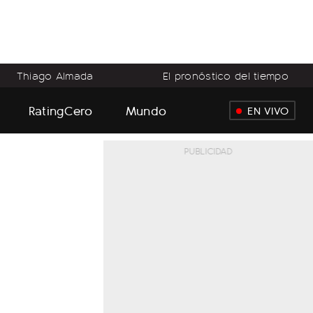
Thiago Almada
El pronóstico del tiempo
RatingCero
Mundo
EN VIVO