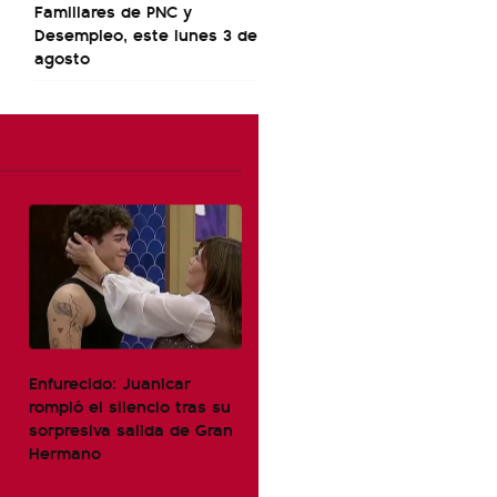
Familiares de PNC y
Desempleo, este lunes 3 de
agosto
Enfurecido: Juanicar
rompió el silencio tras su
sorpresiva salida de Gran
Hermano