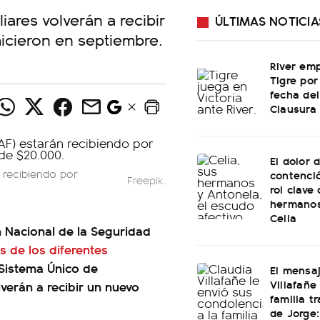
iares volverán a recibir
ÚLTIMAS NOTICIA
hicieron en septiembre.
River em
Tigre por
fecha de
Clausura
El dolor 
 recibiendo por
contenció
Freepik.
rol clave
hermano
Celia
 Nacional de la Seguridad
 de los diferentes
 Sistema Único de
El mensa
Villafañe
verán a recibir un nuevo
familia t
de Jorge: