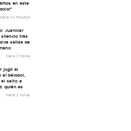
amos en este
dolor"
Hace 42 minutos
o: Juanicar
 silencio tras
siva salida de
rmano
Hace 2 horas
r jugó al
 al béisbol,
 el salto a
d: quién es
Hace 2 horas