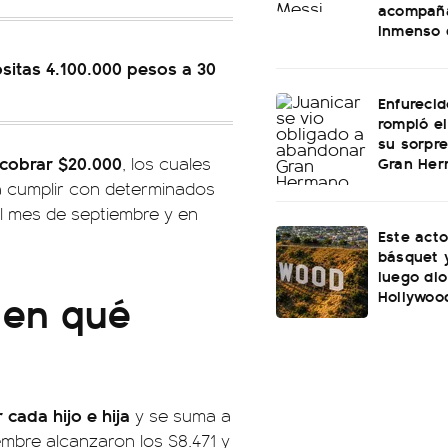
acompañ
inmenso 
ositas 4.100.000 pesos a 30
Enfurecid
rompió el
su sorpre
 cobrar $20.000
Gran He
, los cuales
á cumplir con determinados
el mes de septiembre y en
Este acto
básquet y
luego dio
 en qué
Hollywoo
cada hijo e hija
y se suma a
embre alcanzaron los $8.471 y