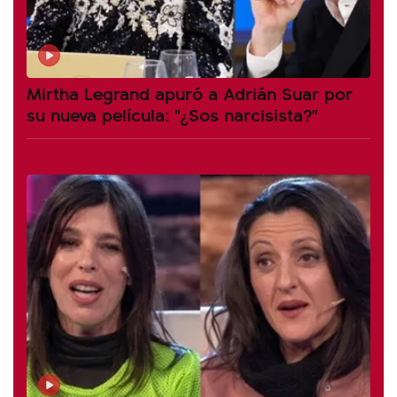
Mirtha Legrand apuró a Adrián Suar por
su nueva película: "¿Sos narcisista?"