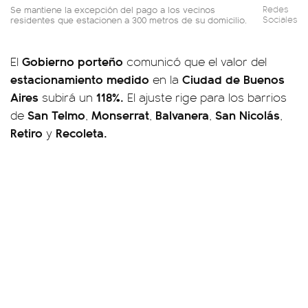
Se mantiene la excepción del pago a los vecinos
Redes
residentes que estacionen a 300 metros de su domicilio.
Sociales
Gobierno porteño
El
comunicó que el valor del
estacionamiento medido
Ciudad de Buenos
en la
Aires
118%.
subirá un
El ajuste rige para los barrios
San Telmo
Monserrat
Balvanera
San Nicolás
de
,
,
,
,
Retiro
Recoleta.
y