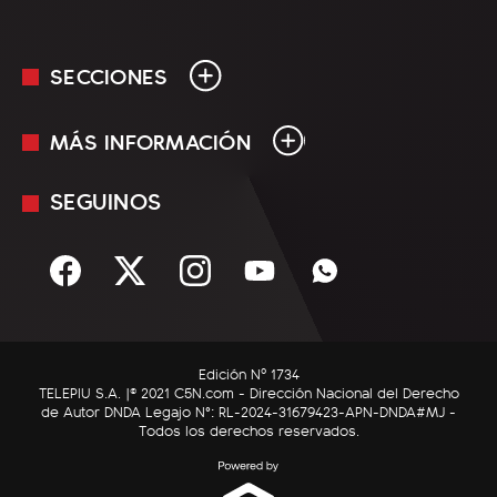
SECCIONES
MÁS INFORMACIÓN
En Vivo
Minuto Uno
SEGUINOS
Mediakit
Política
Términos y condiciones
Sociedad
Rss
Economía
Enfoque
Edición Nº 1734
C5N Autos
TELEPIU S.A. |© 2021 C5N.com - Dirección Nacional del Derecho
de Autor DNDA Legajo N°: RL-2024-31679423-APN-DNDA#MJ -
RatingCero
Todos los derechos reservados.
Deportes