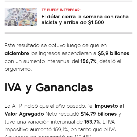
TE PUEDE INTERESAR:
El dólar cierra la semana con racha
alcista y arriba de $1.500
Este resultado se obtuvo luego de que en
diciembre
$5,9 billones
los ingresos ascendieran a
,
156,7%
con un aumento interanual del
, detalló el
organismo.
IVA y Ganancias
Impuesto al
La AFIP indicó que el año pasado, "el
Valor Agregado
$14,79 billones
Neto recaudó
y
153,7%
tuvo una variación interanual de
. El IVA
Impositivo aumentó 159,1%, en tanto que el IVA
Aduanero se incrementó en 142,6%".