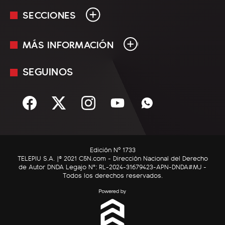
SECCIONES
MÁS INFORMACIÓN
En Vivo
Minuto Uno
SEGUINOS
Mediakit
Política
Términos y condiciones
Sociedad
Rss
Economía
Enfoque
Edición Nº 1733
C5N Autos
TELEPIU S.A. |© 2021 C5N.com - Dirección Nacional del Derecho
de Autor DNDA Legajo N°: RL-2024-31679423-APN-DNDA#MJ -
RatingCero
Todos los derechos reservados.
Deportes
Lifestyle