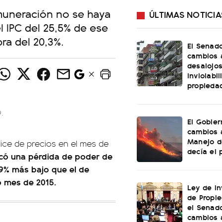
emuneración no se haya
ÚLTIMAS NOTICIA
 IPC del 25,5% de ese
ra del 20,3%.
El Senad
cambios 
desalojos
inviolabi
propieda
.
El Gobier
cambios 
Manejo d
dice de precios en el mes de
decía el 
icó una pérdida de poder de
9% más bajo que el de
o mes de 2015.
Ley de In
de Propie
el Senad
cambios 