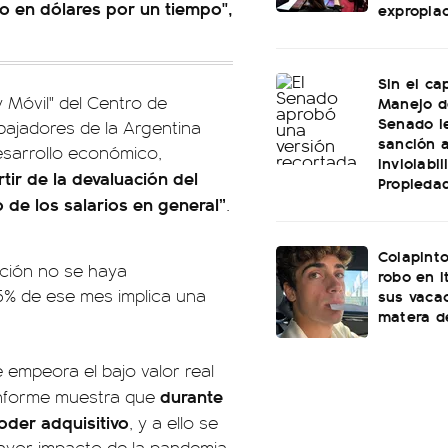
o en dólares por un tiempo",
expropia
Sin el ca
y Móvil" del Centro de
Manejo de
Senado l
abajadores de la Argentina
sanción a
esarrollo económico,
Inviolabi
artir de la devaluación del
Propiedad
 de los salarios en general”
.
Colapinto
ación no se haya
robo en I
,5% de ese mes implica una
sus vacac
matera d
 empeora el bajo valor real
durante
 informe muestra que
oder adquisitivo
, y a ello se
ayor impacto de la pandemia,