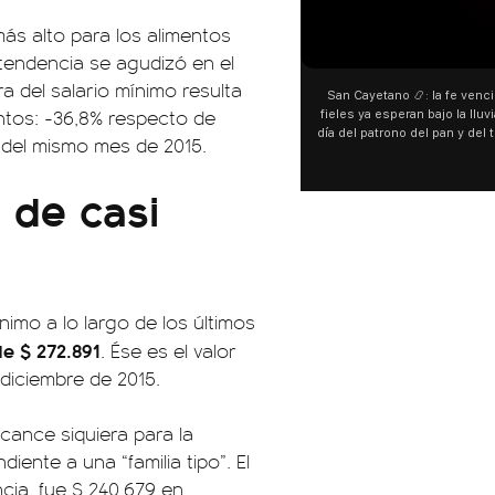
ás alto para los alimentos
00:00
00:00
 tendencia se agudizó en el
a del salario mínimo resulta
San Cayetano 📿: la fe venció al agua y los
“Preferís la joda y yo preferí
ntos: -36,8% respecto de
fieles ya esperan bajo la lluvia ➡️ A horas del
¿Indirecta para Luck Ra? La Jo
día del patrono del pan y del trabajo, miles de
"Te vi", su nueva colaboraci
 del mismo mes de 2015.
personas acampan en Liniers para agradecer
Callejero Fino, y las redes no
y pedir. 🎙️ @bernardomagnago
encontrar similitudes entre la
 de casi
declaraciones que hizo tras s
del cantante cordobés. 🗣️ 
"hablamos idiomas distintos"
hago falta" despertaron to
especulaciones entre sus s
aunque la artista no confirmó
esté inspirado en su exparej
ínimo a lo largo de los últimos
pensás? 🥺
e $ 272.891
. Ése es el valor
diciembre de 2015.
lcance siquiera para la
iente a una “familia tipo”. El
ncia, fue $ 240.679 en