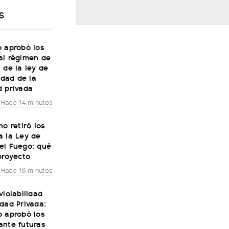
S
o aprobó los
al régimen de
 de la ley de
lidad de la
d privada
Hace 14 minutos
no retiró los
a la Ley de
el Fuego: qué
proyecto
Hace 16 minutos
violabilidad
dad Privada:
o aprobó los
ante futuras