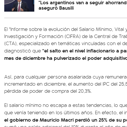
"Los argentinos van a seguir ahorrand
aseguró Bausili
El "Informe sobre la evolución del Salario Mínimo, Vital 
Investigación y Formación (CIFRA) de la Central de Tr
(CTA), especializado en temáticas vinculadas con el d
“el salto en el nivel inflacionario a p
diagnosticó que
mes de diciembre ha pulverizado el poder adquisitivo
Así, para cualquier persona asalariada cuya remuner
incrementado en diciembre, el aumento del IPC del 25
pérdida de poder de compra del 20,3%.
El salario mínimo no escapa a estas tendencias, lo que
que venía teniendo en los últimos años. En efecto, el
el gobierno de Mauricio Macri perdió un 25% de su p
sumó una caída adicional del 10% durante el año de m