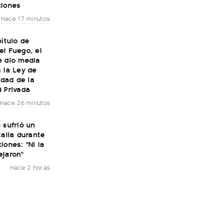
ciones
Hace 17 minutos
pítulo de
l Fuego, el
e dio media
 la Ley de
lidad de la
 Privada
Hace 26 minutos
 sufrió un
talia durante
iones: "Ni la
ejaron"
Hace 2 horas