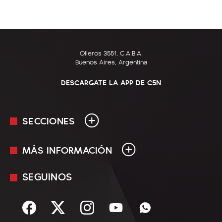
Olleros 3551, C.A.B.A.
Buenos Aires, Argentina
DESCARGATE LA APP DE C5N
SECCIONES
MÁS INFORMACIÓN
En Vivo
Minuto Uno
SEGUINOS
Mediakit
Política
Términos y condiciones
Sociedad
Rss