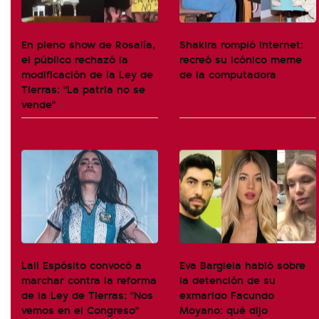
En pleno show de Rosalía,
Shakira rompió internet:
el público rechazó la
recreó su icónico meme
modificación de la Ley de
de la computadora
Tierras: "La patria no se
vende"
Lali Espósito convocó a
Eva Bargiela habló sobre
marchar contra la reforma
la detención de su
de la Ley de Tierras: "Nos
exmarido Facundo
vemos en el Congreso"
Moyano: qué dijo