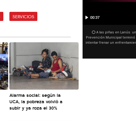
N
SERVICIOS
00:00
⭕En medio del tercer show d
Movistar Arena, el público can
se vende” y junto a la españ
ocurrió a dos días de la votac
Tierras.
Alarma social: según la
UCA, la pobreza volvió a
subir y ya roza el 30%