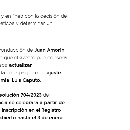
 y en línea con la decisión del
géticos y determinar un
Juan Amorín
 conducción de
,
e
ó que el
vento público "será
actualizar
usca
ajuste
da en el paquete de
omía
Luis Caputo.
,
solución 704/2023
del
cia se celebrará a partir de
 inscripción en el Registro
bierto hasta el 3 de enero