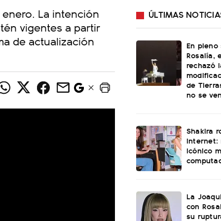
 enero. La intención
ÚLTIMAS NOTICIA
én vigentes a partir
a de actualización
En pleno
Rosalía, 
rechazó l
modificac
de Tierra
no se ve
Shakira 
internet:
icónico 
computa
La Joaqu
con Rosal
su ruptu