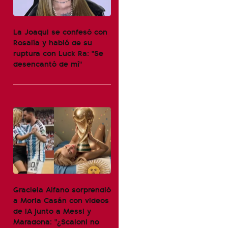
La Joaqui se confesó con
Rosalía y habló de su
ruptura con Luck Ra: "Se
desencantó de mí"
Graciela Alfano sorprendió
a Moria Casán con videos
de IA junto a Messi y
Maradona: "¿Scaloni no