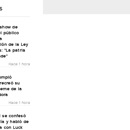
S
 show de
el público
a
ión de la Ley
s: "La patria
nde"
Hace 1 hora
rompió
 recreó su
meme de la
dora
Hace 1 hora
i se confesó
ía y habló de
ra con Luck