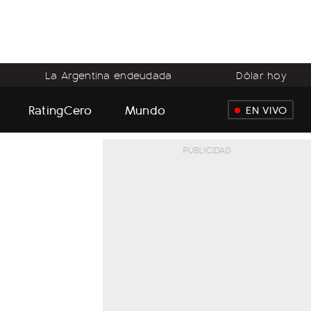
La Argentina endeudada
Dólar hoy
RatingCero
Mundo
EN VIVO