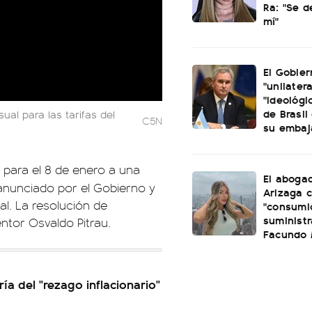
Ra: "Se 
mí"
El Gobier
"unilatera
"ideológi
de Brasil 
nsual
para las tarifas del
C5N
su embaj
 para el 8 de enero a una
El aboga
 anunciado por el Gobierno y
Arizaga 
l. La resolución de
"consumi
suminist
entor Osvaldo Pitrau.
Facundo
ía del "rezago inflacionario"