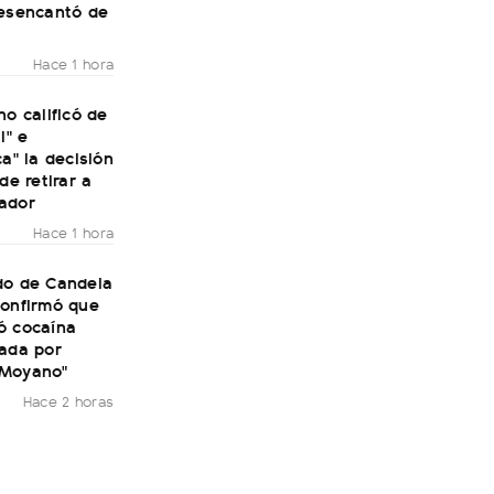
desencantó de
Hace 1 hora
no calificó de
l" e
ca" la decisión
de retirar a
ador
Hace 1 hora
do de Candela
confirmó que
ó cocaína
rada por
 Moyano"
Hace 2 horas