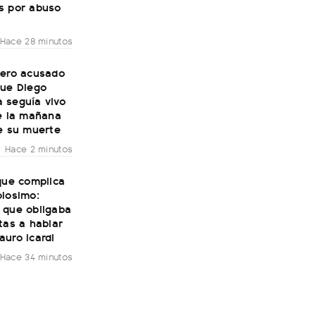
s por abuso
Hace 28 minutos
mero acusado
que Diego
 seguía vivo
de la mañana
e su muerte
Hace 2 minutos
que complica
olosimo:
 que obligaba
tas a hablar
uro Icardi
Hace 34 minutos