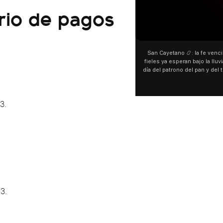
rio de pagos
San Cayetano 📿: la fe venci
fieles ya esperan bajo la lluvi
día del patrono del pan y del 
personas acampan en Liniers
y pedir. 🎙️ @bernard
3.
3.