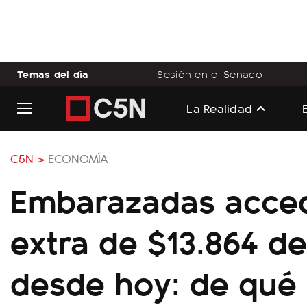
Temas del día
Sesión en el Senado
La Realidad
C5N >
ECONOMÍA
Embarazadas acce
extra de $13.864 d
desde hoy: de qué 