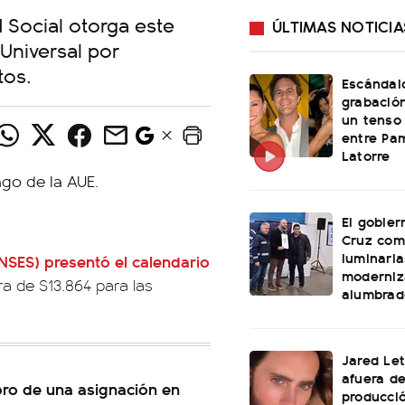
 Social otorga este
ÚLTIMAS NOTICIA
 Universal por
tos.
Escándal
grabació
un tenso 
entre Pam
Latorre
El gobier
Cruz com
luminaria
NSES) presentó el calendario
moderniz
ra de $13.864 para las
alumbrad
Jared Le
afuera d
ro de una asignación en
producció