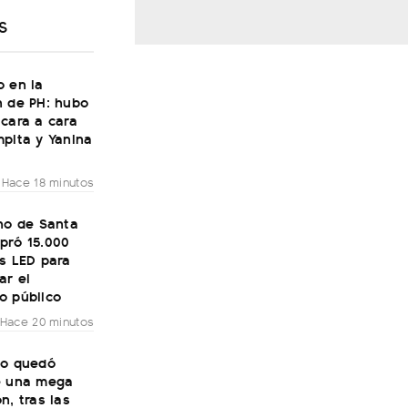
S
o en la
n de PH: hubo
cara a cara
pita y Yanina
Hace 18 minutos
no de Santa
pró 15.000
s LED para
ar el
o público
Hace 20 minutos
to quedó
e una mega
n, tras las