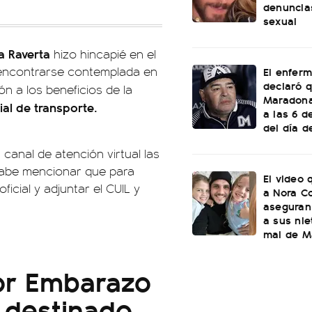
denuncia
sexual
a Raverta
hizo hincapié en el
 encontrarse contemplada en
El enfer
declaró 
n a los beneficios de la
Maradona
ial de transporte.
a las 6 
del día d
canal de atención virtual las
 cabe mencionar que para
El video 
ficial y adjuntar el CUIL y
a Nora C
aseguran
a sus nie
mal de Ma
por Embarazo
 destinado