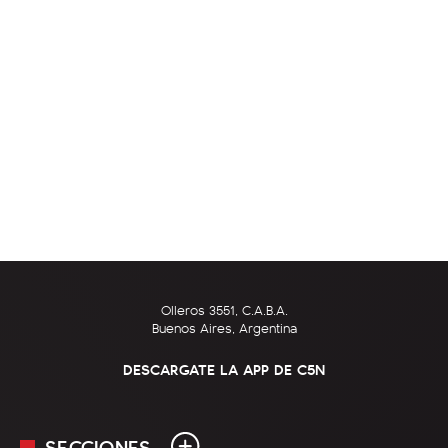
Olleros 3551, C.A.B.A.
Buenos Aires, Argentina
DESCARGATE LA APP DE C5N
SECCIONES