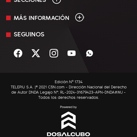
MÁS INFORMACIÓN
En Vivo
Minuto Uno
SEGUINOS
Mediakit
Política
Términos y condiciones
Sociedad
Rss
Economía
Enfoque
Edición Nº 1734
C5N Autos
TELEPIU S.A. |© 2021 C5N.com - Dirección Nacional del Derecho
de Autor DNDA Legajo N°: RL-2024-31679423-APN-DNDA#MJ -
RatingCero
Todos los derechos reservados.
Deportes
Lifestyle
Astrología