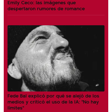
Emily Ceco: las imágenes que
despertaron rumores de romance
Fede Bal explicó por qué se alejó de los
medios y criticó el uso de la IA: "No hay
límites"