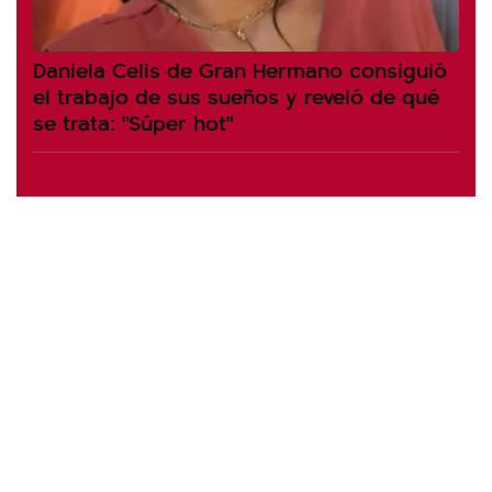
Daniela Celis de Gran Hermano consiguió
el trabajo de sus sueños y reveló de qué
se trata: "Súper hot"