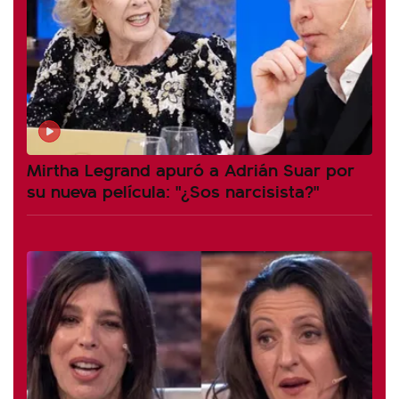
Mirtha Legrand apuró a Adrián Suar por
su nueva película: "¿Sos narcisista?"