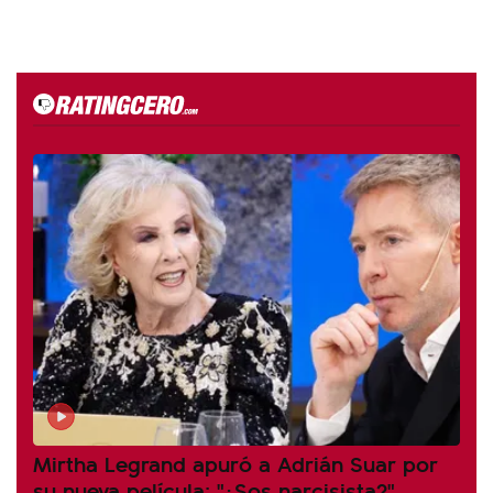
Mirtha Legrand apuró a Adrián Suar por
su nueva película: "¿Sos narcisista?"