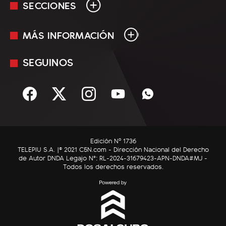
SECCIONES
MÁS INFORMACIÓN
En Vivo
Minuto Uno
SEGUINOS
Mediakit
Política
Términos y condiciones
Sociedad
Rss
Economía
Enfoque
Edición Nº 1736
C5N Autos
TELEPIU S.A. |© 2021 C5N.com - Dirección Nacional del Derecho
de Autor DNDA Legajo N°: RL-2024-31679423-APN-DNDA#MJ -
RatingCero
Todos los derechos reservados.
Deportes
Lifestyle
Astrología