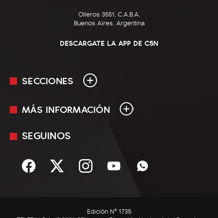
Olleros 3551, C.A.B.A.
Buenos Aires, Argentina
DESCARGATE LA APP DE C5N
SECCIONES
MÁS INFORMACIÓN
En Vivo
Minuto Uno
SEGUINOS
Mediakit
Política
Términos y condiciones
Sociedad
Rss
Economía
Enfoque
Edición Nº 1735
C5N Autos