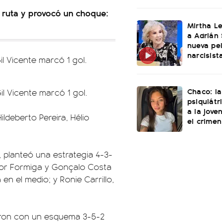
la ruta y provocó un choque:
Mirtha L
a Adrián 
nueva pel
narcisist
Gil Vicente marcó 1 gol.
Chaco: la
il Vicente marcó 1 gol.
psiquiátr
a la jove
ldeberto Pereira, Hélio
el crimen
, planteó una estrategia 4-3-
Igor Formiga y Gonçalo Costa
en el medio; y Ronie Carrillo,
raron con un esquema 3-5-2