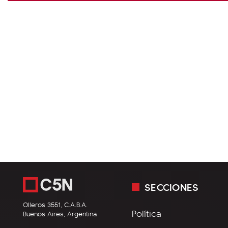
SECCIONES
Olleros 3551, C.A.B.A.
Política
Buenos Aires, Argentina