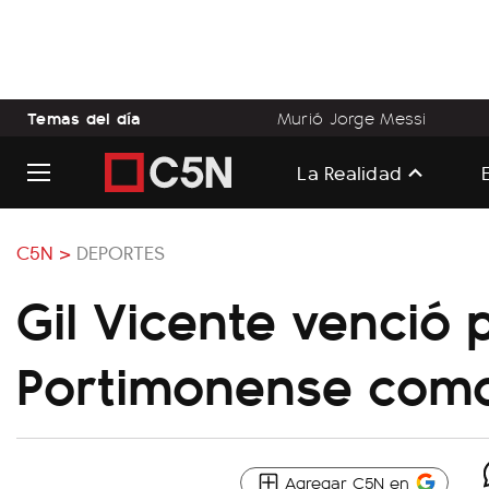
Temas del día
Murió Jorge Messi
La Realidad
C5N >
DEPORTES
Gil Vicente venció 
Portimonense como 
Agregar C5N en