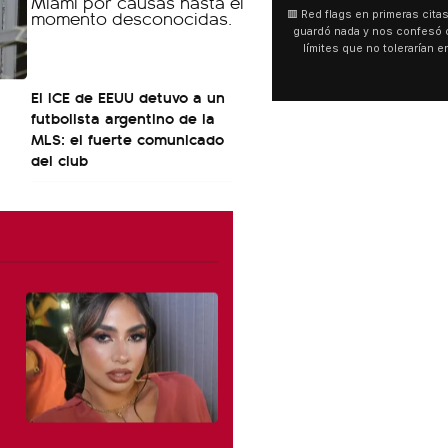
🟥 Red flags en primeras citas La gente no se
🇧🇷 Tragedia en Río 
guardó nada y nos confesó cuáles son los
helicóptero y murier
límites que no tolerarían en una primera
Una aeronave que 
salida.
panorámico se estr
bosque de difícil a
El ICE de EEUU detuvo a un
Vista. Las víctimas s
futbolista argentino de la
Alessandro Rocha
colomb
MLS: el fuerte comunicado
del club