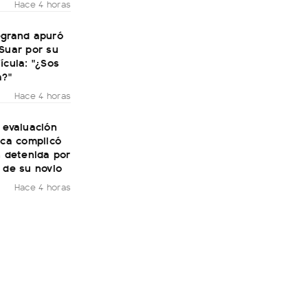
Hace 4 horas
egrand apuró
Suar por su
ícula: "¿Sos
a?"
Hace 4 horas
 evaluación
ica complicó
n detenida por
 de su novio
Hace 4 horas