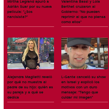
Mirtha Legrand apuró a
Valentina Bassi y Lola
Adrián Suar por su nueva
Berthet cruzaron al
película: "¿Sos
Gobierno: "No pueden
narcisista?"
reprimir al que no piensa
como ellos"
Alejandra Maglietti reveló
L-Gante canceló su show
por qué no muestra al
en Israel y explicó los
padre de su hijo: quién es
motivos con un duro
su pareja y a qué se
mensaje: "Tengo que
dedica
cuidar mi imagen"