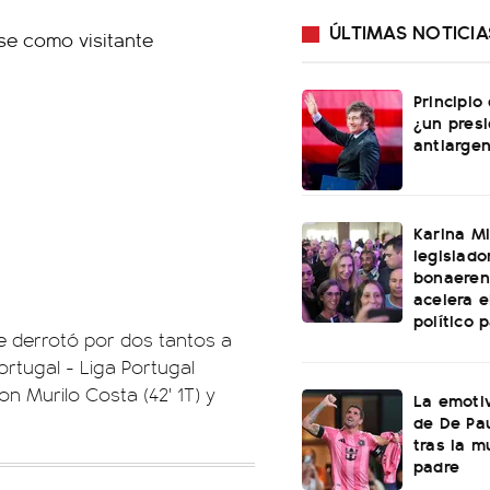
ÚLTIMAS NOTICIA
Principio
¿un pres
antiargen
Karina Mi
legislado
bonaeren
acelera 
político 
te derrotó por dos tantos a
ortugal - Liga Portugal
on Murilo Costa (42' 1T) y
La emotiv
de De Pa
tras la m
padre