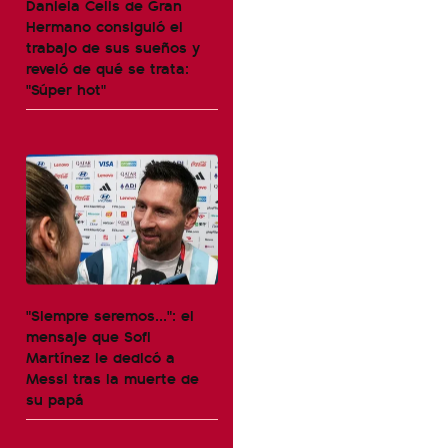
Daniela Celis de Gran
Hermano consiguió el
trabajo de sus sueños y
reveló de qué se trata:
"Súper hot"
"Siempre seremos...": el
mensaje que Sofi
Martínez le dedicó a
Messi tras la muerte de
su papá