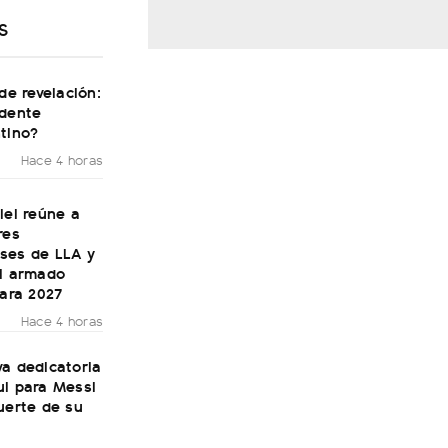
S
 de revelación:
idente
tino?
Hace 4 horas
lei reúne a
res
ses de LLA y
el armado
para 2027
Hace 4 horas
a dedicatoria
ul para Messi
uerte de su