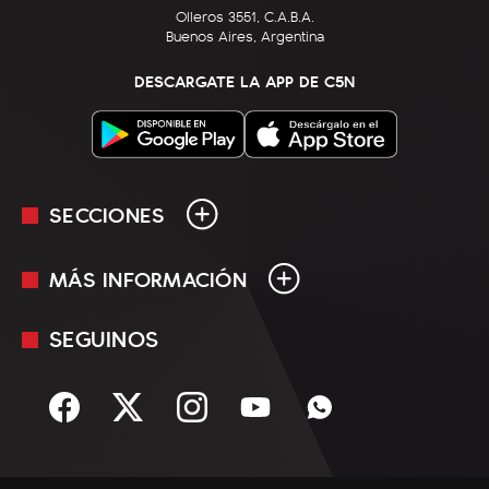
Olleros 3551, C.A.B.A.
Buenos Aires, Argentina
DESCARGATE LA APP DE C5N
SECCIONES
MÁS INFORMACIÓN
En Vivo
Minuto Uno
SEGUINOS
Mediakit
Política
Términos y condiciones
Sociedad
Rss
Economía
Enfoque