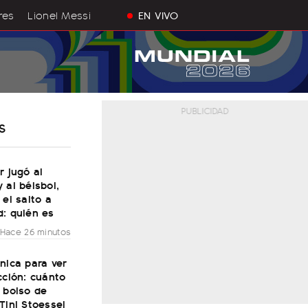
res
Lionel Messi
EN VIVO
S
r jugó al
 al béisbol,
 el salto a
d: quién es
Hace 26 minutos
nica para ver
cción: cuánto
 bolso de
Tini Stoessel