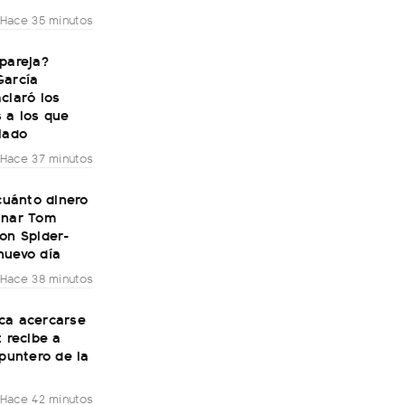
Hace 35 minutos
pareja?
García
claró los
 a los que
lado
Hace 37 minutos
 cuánto dinero
anar Tom
on Spider-
nuevo día
Hace 38 minutos
ca acercarse
: recibe a
 puntero de la
Hace 42 minutos