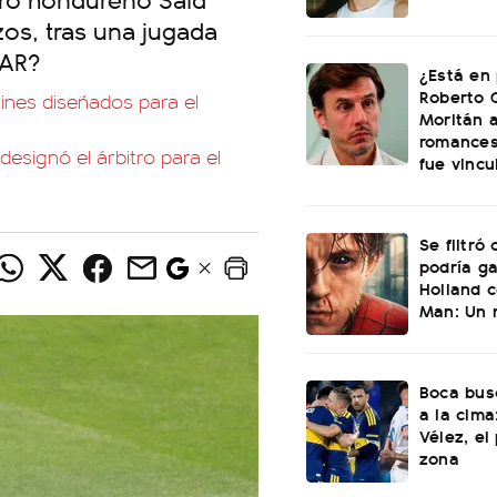
zos, tras una jugada
VAR?
¿Está en 
Roberto 
tines diseñados para el
Moritán a
romances
designó el árbitro para el
fue vincu
Se filtró
podría g
Holland c
Man: Un 
Boca bus
a la cima
Vélez, el
zona