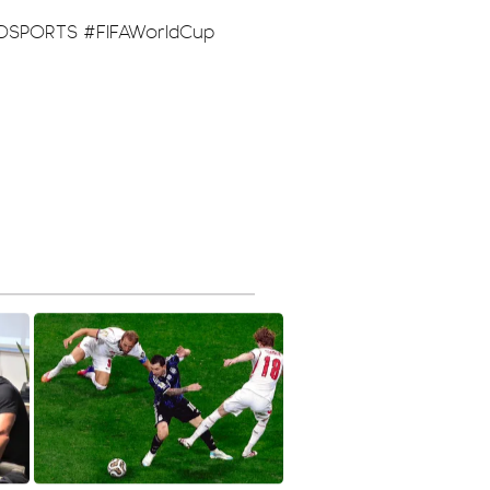
nDSPORTS
#FIFAWorldCup