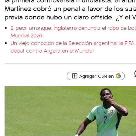
Martínez cobró un penal a favor de los sui
previa donde hubo un claro offside. ¿Y el 
El peor arranque: Inglaterra denuncia el robo de bo
Mundial 2026
Un viejo conocido de la Selección argentina: la FIFA 
debut contra Argelia en el Mundial
Agregar C5N en