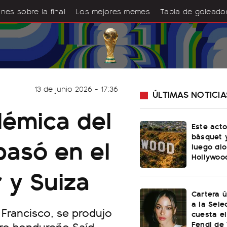
nes sobre la final
Los mejores memes
Tabla de goleado
13 de junio 2026 - 17:36
ÚLTIMAS NOTICIA
lémica del
Este acto
básquet y
pasó en el
luego dio
Hollywoo
 y Suiza
Cartera ú
a la Sele
 Francisco, se produjo
cuesta el
Fendi de 
itro hondureño Saíd