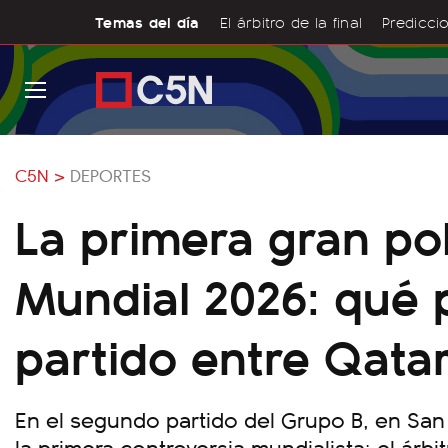
Temas del día
El árbitro de la final
Prediccio
C5N >
DEPORTES
La primera gran po
Mundial 2026: qué 
partido entre Qatar
En el segundo partido del Grupo B, en San
la primera controversia mundialista: el árb