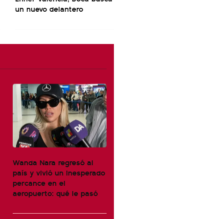
un nuevo delantero
Wanda Nara regresó al
país y vivió un inesperado
percance en el
aeropuerto: qué le pasó