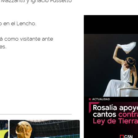
 Mazzantti y Ignacio Pussetto
o en el Lencho.
rá como visitante ante
es.