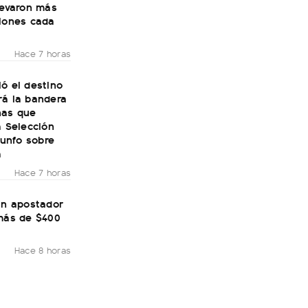
levaron más
llones cada
Hace 7 horas
ó el destino
rá la bandera
nas que
a Selección
riunfo sobre
a
Hace 7 horas
un apostador
 más de $400
Hace 8 horas