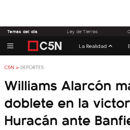
Temas del día
Ley de Tierras
Q
La Realidad
C5N >
DEPORTES
Williams Alarcón m
doblete en la victo
Huracán ante Banfi