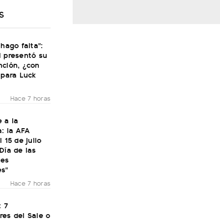
S
 hago falta":
i presentó su
nción, ¿con
 para Luck
Hace 7 horas
 a la
: la AFA
 15 de julio
Día de las
nes
es"
Hace 7 horas
: 7
res del Sale o