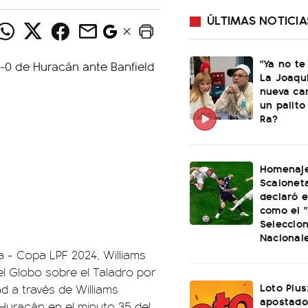
ÚLTIMAS NOTICIA
"Ya no te
La Joaqu
nueva ca
un palito
Ra?
Homenaje
Scaloneta
declaró el
como el "
Seleccio
Nacional
a - Copa LPF 2024, Williams
l Globo sobre el Taladro por
Loto Plus
ad a través de Williams
apostado
 Huracán en el minuto 35 del