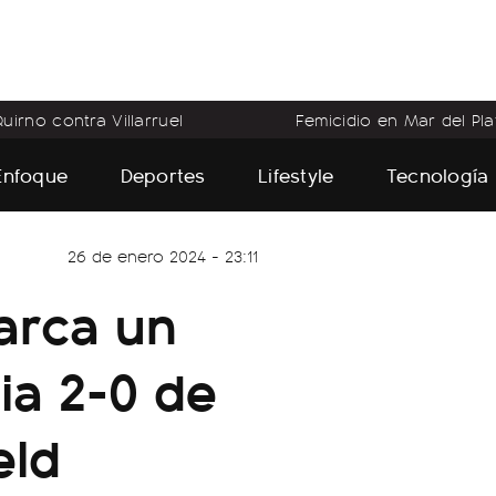
uirno contra Villarruel
Femicidio en Mar del Pla
Enfoque
Deportes
Lifestyle
Tecnología
26 de enero 2024 - 23:11
arca un
ria 2-0 de
eld