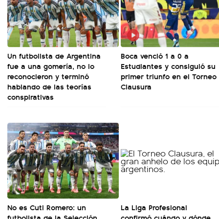
Un futbolista de Argentina
Boca venció 1 a 0 a
fue a una gomería, no lo
Estudiantes y consiguió su
reconocieron y terminó
primer triunfo en el Torneo
hablando de las teorías
Clausura
conspirativas
No es Cuti Romero: un
La Liga Profesional
futbolista de la Selección
confirmó cuándo y dónde