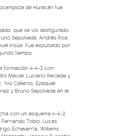
trocampista de Huracán fue
bado, que se vio desfigurado
Bruno Sepúlveda, Andrés Roa,
uel Insúa. Fue expulsado por
egundo tiempo.
una formación 4-4-2 con
dro Maciel, Luciano Recalde y
, Yvo Calleros, Ezequiel
énez y Bruno Sepúlveda en el
ancha con un esquema 4-4-2
, Fernando Tobio, Lucas
rigo Echeverría, Williams