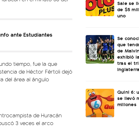
Sale se l
de $5 mi
uno
unfo ante Estudiantes
Se conoci
que tend
de Malvi
exhibió l
tras el t
undo tiempo, fue la que
Inglaterr
stencia de Héctor Fértoli dejó
a del área al ángulo
Quini 6: 
se llevó
millones
centrocampista de Huracán
 buscó 3 veces el arco