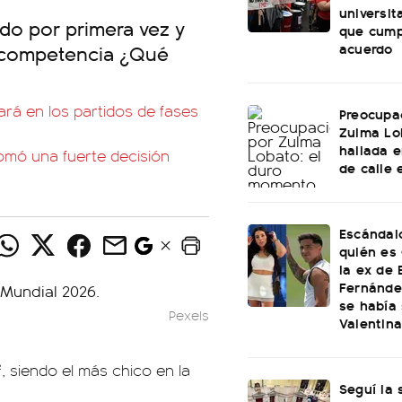
universit
do por primera vez y
que cump
acuerdo
 competencia ¿Qué
ará en los partidos de fases
Preocupa
Zulma Lo
hallada e
tomó una fuerte decisión
de calle 
Escándal
quién es 
la ex de 
Fernánde
se había
Pexels
Valentin
², siendo el más chico en la
Seguí la 