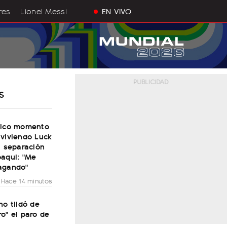
res
Lionel Messi
EN VIVO
S
tico momento
 viviendo Luck
a separación
oaqui: "Me
agando"
Hace 14 minutos
no tildó de
o" el paro de