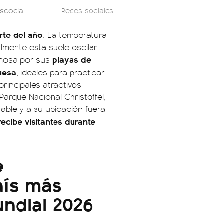
Escocia.
Redes sociales
rte del año
. La temperatura
almente esta suele oscilar
playas de
famosa por sus
uesa
, ideales para practicar
rincipales atractivos
Parque Nacional Christoffel,
able y a su ubicación fuera
ecibe visitantes durante
é
aís más
undial 2026