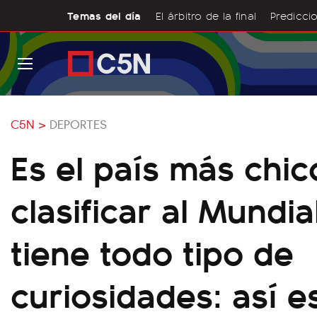
Temas del día
El árbitro de la final
Prediccio
C5N >
DEPORTES
Es el país más chic
clasificar al Mundia
tiene todo tipo de
curiosidades: así 