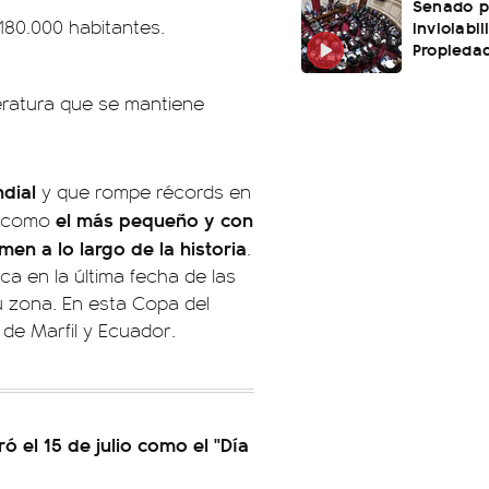
Senado p
80.000 habitantes.
Inviolabi
Propiedad
eratura que se mantiene
dial
y que rompe récords en
el más pequeño y con
a como
en a lo largo de la historia
.
a en la última fecha de las
u zona. En esta Copa del
de Marfil y Ecuador.
ó el 15 de julio como el "Día