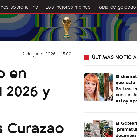
nes sobre la final
Los mejores memes
Tabla de goleado
2 de junio 2026 - 15:02
ÚLTIMAS NOTICIA
o en
El dramá
que está
l 2026 y
Ra tras l
con La J
estoy ap
es Curazao
El Gobier
"prematur
docentes