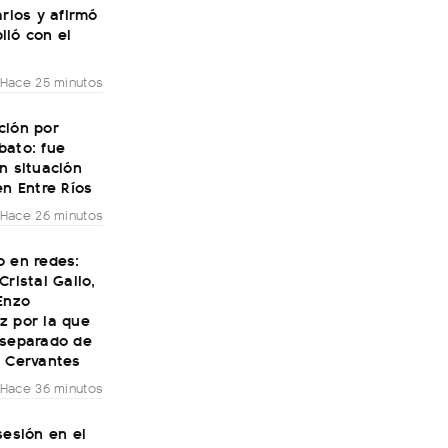
arios y afirmó
lió con el
Hace 25 minutos
ción por
bato: fue
n situación
en Entre Ríos
Hace 26 minutos
o en redes:
Cristal Gallo,
Enzo
z por la que
 separado de
a Cervantes
Hace 36 minutos
sesión en el