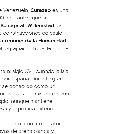
Curazao
de Venezuela,
es una
00 habitantes que se
Su capital, Willemstad
.
, es
s construcciones de estilo
Patrimonio de la Humanidad
ial, el papiamento es la lengua
 al siglo XVII, cuando la isla
a por España. Durante gran
s y se consolidó como un
 Curazao es un país autónomo
ropio, aunque mantiene
 y la política exterior.
odo el año, con temperaturas
layas de arena blanca y