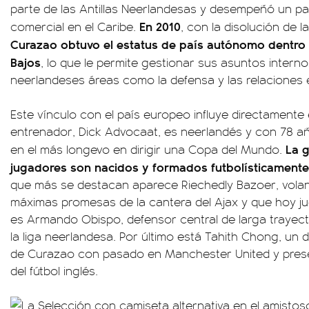
parte de las Antillas Neerlandesas y desempeñó un p
En 2010
comercial en el Caribe.
, con la disolución de l
Curazao obtuvo el estatus de país autónomo dentro 
Bajos
, lo que le permite gestionar sus asuntos inter
neerlandeses áreas como la defensa y las relaciones e
Este vínculo con el país europeo influye directamente 
entrenador, Dick Advocaat, es neerlandés y con 78 añ
La 
en el más longevo en dirigir una Copa del Mundo.
jugadores son nacidos y formados futbolísticamente
que más se destacan aparece Riechedly Bazoer, volan
máximas promesas de la cantera del Ajax y que hoy jue
es Armando Obispo, defensor central de larga trayec
la liga neerlandesa. Por último está Tahith Chong, un d
de Curazao con pasado en Manchester United y prese
del fútbol inglés.