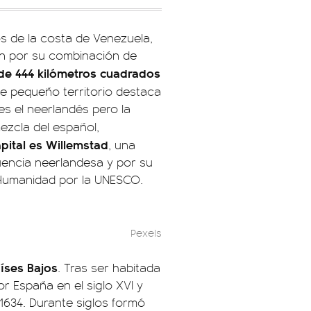
os de la costa de Venezuela,
ión por su combinación de
 de 444 kilómetros cuadrados
te pequeño territorio destaca
l es el neerlandés pero la
ezcla del español,
pital es Willemstad
, una
luencia neerlandesa y por su
a Humanidad por la UNESCO.
Pexels
íses Bajos
. Tras ser habitada
or España en el siglo XVI y
1634. Durante siglos formó