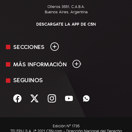
Olleros 3551, C.A.B.A.
Buenos Aires, Argentina
DESCARGATE LA APP DE C5N
SECCIONES
MÁS INFORMACIÓN
En Vivo
Minuto Uno
SEGUINOS
Mediakit
Política
Términos y condiciones
Sociedad
Rss
Economía
Enfoque
Edición Nº 1735
C5N Autos
TELEPIU S.A. |© 2021 C5N.com - Dirección Nacional del Derecho