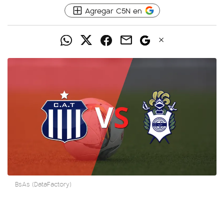
Agregar C5N en
BsAs (DataFactory)