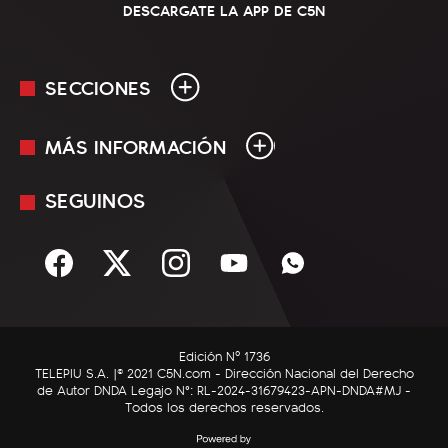
DESCARGATE LA APP DE C5N
SECCIONES
MÁS INFORMACIÓN
En Vivo
Minuto Uno
SEGUINOS
Mediakit
Política
Términos y condiciones
Sociedad
Rss
Economía
Enfoque
Edición Nº 1736
C5N Autos
TELEPIU S.A. |© 2021 C5N.com - Dirección Nacional del Derecho
de Autor DNDA Legajo N°: RL-2024-31679423-APN-DNDA#MJ -
RatingCero
Todos los derechos reservados.
Deportes