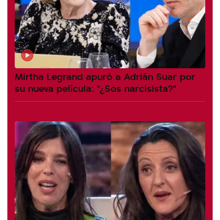
Mirtha Legrand apuró a Adrián Suar por
su nueva película: "¿Sos narcisista?"