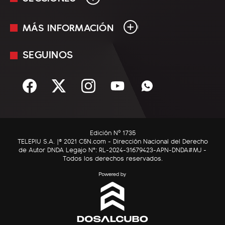
MÁS INFORMACIÓN
En Vivo
Minuto Uno
SEGUINOS
Mediakit
Política
Términos y condiciones
Sociedad
Rss
Economía
Enfoque
Edición Nº 1735
C5N Autos
TELEPIU S.A. |© 2021 C5N.com - Dirección Nacional del Derecho
de Autor DNDA Legajo N°: RL-2024-31679423-APN-DNDA#MJ -
RatingCero
Todos los derechos reservados.
Deportes
Lifestyle
Astrología