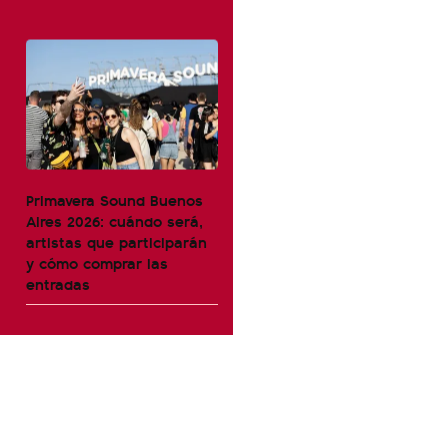
Primavera Sound Buenos
Aires 2026: cuándo será,
artistas que participarán
y cómo comprar las
entradas