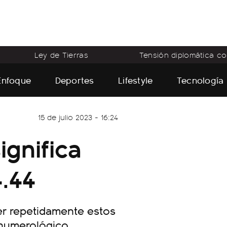
Ley de Tierras
Tensión diplomática con
Enfoque
Deportes
Lifestyle
Tecnología
15 de julio 2023 - 16:24
ignifica
4.44
ver repetidamente estos
 numerológico.