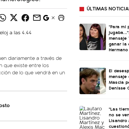
ÚLTIMAS NOTICIA
"Para mi
jugaba..."
mensaje Y
ganar la
Hermano
en diariamente a través de
n que existe entre los
El deses
ción de lo que vendrá en un
mensaje 
Mascia po
Denisse 
osto
"Las tier
no se ve
Lisandro
cuestionó