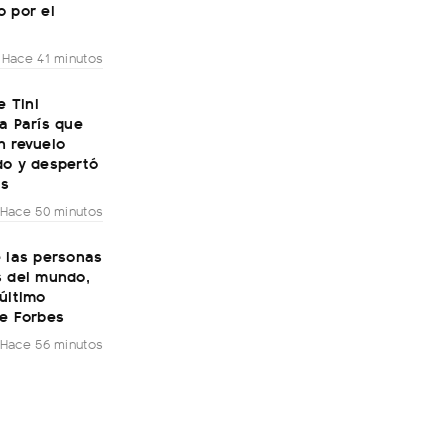
o por el
Hace 41 minutos
e Tini
a París que
n revuelo
do y despertó
as
Hace 50 minutos
e las personas
s del mundo,
último
de Forbes
Hace 56 minutos