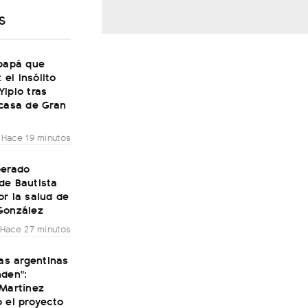
S
 papá que
: el insólito
ipio tras
 casa de Gran
Hace 19 minutos
perado
de Bautista
r la salud de
González
Hace 27 minutos
ras argentinas
nden":
 Martínez
 el proyecto