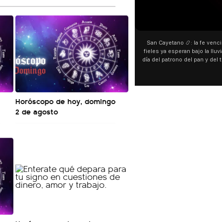
00:00
00:00
San Cayetano 📿: la fe venció al agua y los
“Prefer
fieles ya esperan bajo la lluvia ➡️ A horas del
¿Indirec
día del patrono del pan y del trabajo, miles de
"Te v
personas acampan en Liniers para agradecer
Calleje
y pedir. 🎙️ @bernardomagnago
encont
declara
del ca
Horóscopo de hoy, domingo
"habla
2 de agosto
hago
espec
aunque 
esté i