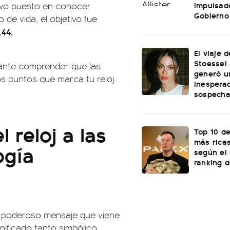
impulsad
uvo puesto en conocer
Gobierno
de vida, el objetivo fue
.44.
El viaje d
Stoessel 
tante comprender que las
generó u
s puntos que marca tu reloj.
inespera
sospech
l reloj a las
Top 10 d
más rica
ogía
según el 
ranking 
n poderoso mensaje que viene
nificado tanto simbólico