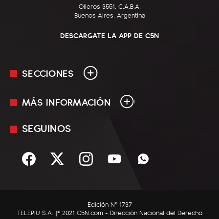
Olleros 3551, C.A.B.A.
Buenos Aires, Argentina
DESCARGATE LA APP DE C5N
SECCIONES
MÁS INFORMACIÓN
En Vivo
Minuto Uno
SEGUINOS
Mediakit
Política
Términos y condiciones
Sociedad
Rss
Economía
Enfoque
Edición Nº 1737
C5N Autos
TELEPIU S.A. |© 2021 C5N.com - Dirección Nacional del Derecho