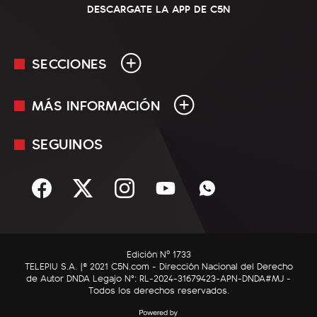
DESCARGATE LA APP DE C5N
SECCIONES
MÁS INFORMACIÓN
En Vivo
Minuto Uno
SEGUINOS
Mediakit
Política
Términos y condiciones
Sociedad
Rss
Economía
Enfoque
Edición Nº 1733
C5N Autos
TELEPIU S.A. |© 2021 C5N.com - Dirección Nacional del Derecho
de Autor DNDA Legajo N°: RL-2024-31679423-APN-DNDA#MJ -
RatingCero
Todos los derechos reservados.
Deportes