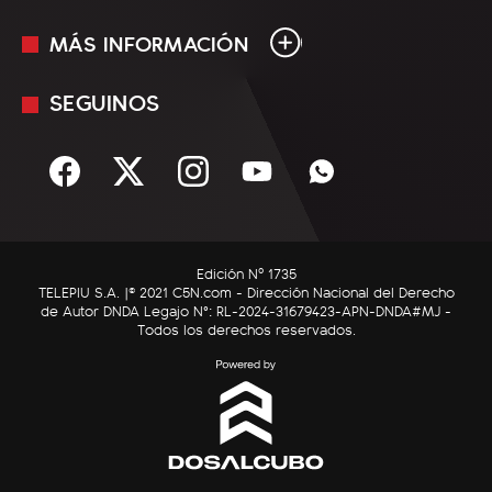
MÁS INFORMACIÓN
En Vivo
Minuto Uno
SEGUINOS
Mediakit
Política
Términos y condiciones
Sociedad
Rss
Economía
Enfoque
Edición Nº 1735
C5N Autos
TELEPIU S.A. |© 2021 C5N.com - Dirección Nacional del Derecho
de Autor DNDA Legajo N°: RL-2024-31679423-APN-DNDA#MJ -
RatingCero
Todos los derechos reservados.
Deportes
Lifestyle
Astrología
Tecnología