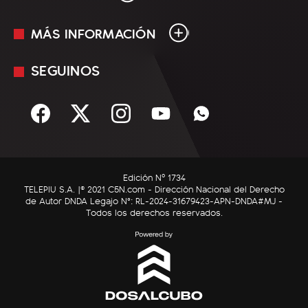
MÁS INFORMACIÓN
En Vivo
Minuto Uno
SEGUINOS
Mediakit
Política
Términos y condiciones
Sociedad
Rss
Economía
Enfoque
Edición Nº 1734
C5N Autos
TELEPIU S.A. |© 2021 C5N.com - Dirección Nacional del Derecho
de Autor DNDA Legajo N°: RL-2024-31679423-APN-DNDA#MJ -
RatingCero
Todos los derechos reservados.
Deportes
Lifestyle
Astrología
Tecnología