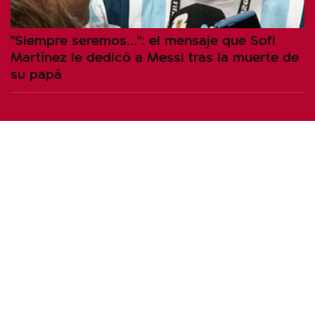
"Siempre seremos...": el mensaje que Sofi
Martínez le dedicó a Messi tras la muerte de
su papá