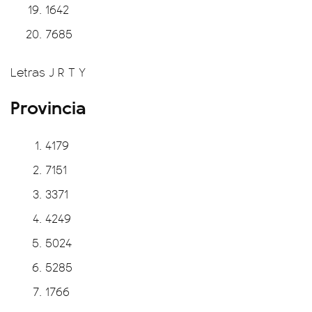
1642
7685
Letras J R T Y
Provincia
4179
7151
3371
4249
5024
5285
1766