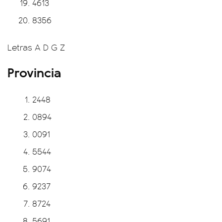
4613
8356
Letras A D G Z
Provincia
2448
0894
0091
5544
9074
9237
8724
5691