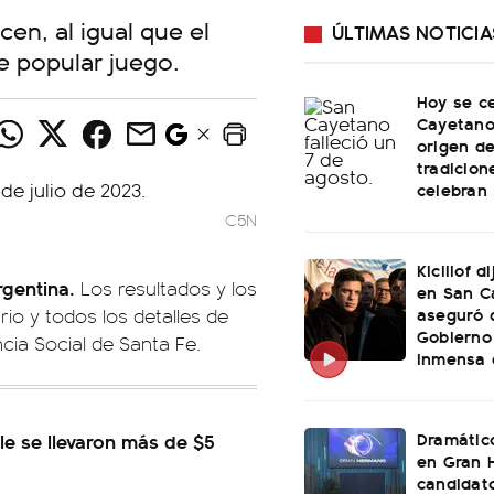
en, al igual que el
ÚLTIMAS NOTICIA
te popular juego.
Hoy se c
Cayetano:
origen de
tradicion
celebran
C5N
Kicillof d
rgentina.
Los resultados y los
en San C
aseguró 
io y todos los detalles de
Gobierno
cia Social de Santa Fe.
inmensa 
Dramátic
le se llevaron más de $5
en Gran 
candidato