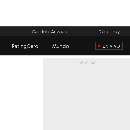
o
Candela Arizaga
Dólar hoy
RatingCero
Mundo
EN VIVO