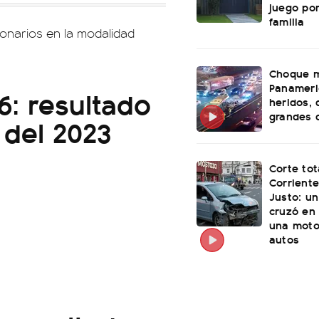
juego po
familia
lonarios en la modalidad
Choque m
Panameri
 6: resultado
heridos, 
grandes 
 del 2023
Corte tot
Corriente
Justo: u
cruzó en 
una moto
autos