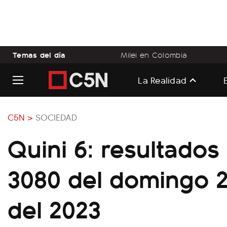
Temas del día
Milei en Colombia
La Realidad
C5N >
SOCIEDAD
Quini 6: resultados
3080 del domingo 23
del 2023