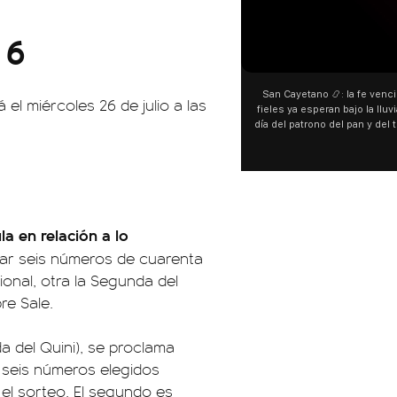
 6
00:00
San Cayetano 📿: la fe venció al agua y los
 el miércoles 26 de julio a las
fieles ya esperan bajo la lluvia ➡️ A horas del
¿
día del patrono del pan y del trabajo, miles de
personas acampan en Liniers para agradecer
y pedir. 🎙️ @bernardomagnago
d
la en relación a lo
nar seis números de cuarenta
ional, otra la Segunda del
re Sale.
a del Quini), se proclama
 seis números elegidos
 el sorteo. El segundo es