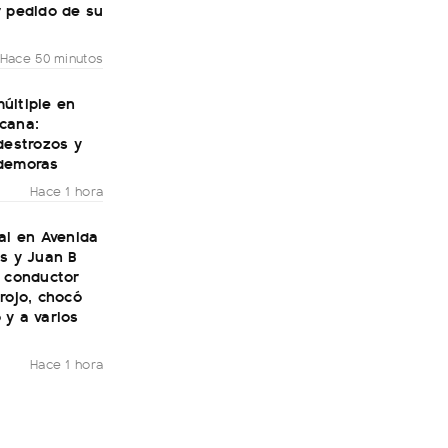
r pedido de su
Hace 50 minutos
últiple en
cana:
destrozos y
demoras
Hace 1 hora
al en Avenida
s y Juan B
n conductor
rojo, chocó
 y a varios
Hace 1 hora