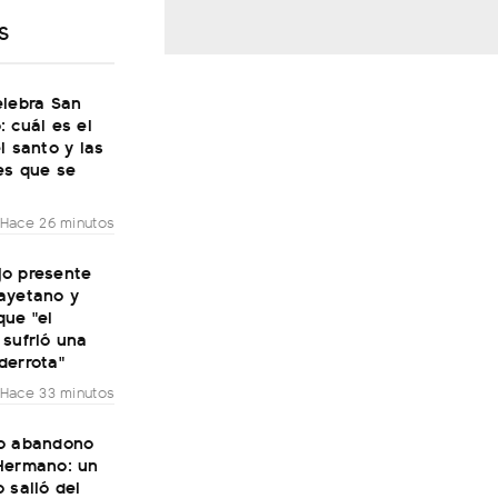
S
elebra San
 cuál es el
l santo y las
es que se
Hace 26 minutos
ijo presente
ayetano y
que "el
 sufrió una
derrota"
Hace 33 minutos
o abandono
Hermano: un
 salió del