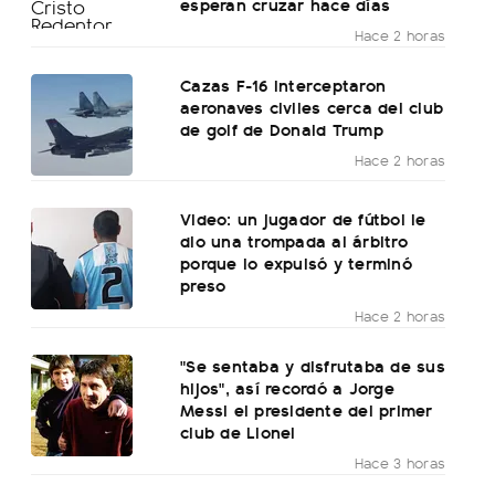
esperan cruzar hace días
Hace 2 horas
Cazas F-16 interceptaron
aeronaves civiles cerca del club
de golf de Donald Trump
Hace 2 horas
Video: un jugador de fútbol le
dio una trompada al árbitro
porque lo expulsó y terminó
preso
Hace 2 horas
"Se sentaba y disfrutaba de sus
hijos", así recordó a Jorge
Messi el presidente del primer
club de Lionel
Hace 3 horas