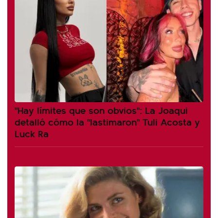
"Hay límites que son obvios": La Joaqui
detalló cómo la "lastimaron" Tuli Acosta y
Luck Ra