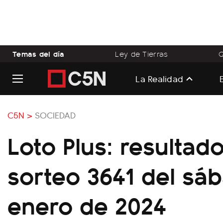
Temas del día
Ley de Tierras
Q
La Realidad
C5N >
SOCIEDAD
Loto Plus: resultado
sorteo 3641 del sá
enero de 2024