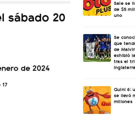
Sale se l
de $5 mi
el sábado 20
uno
Se conoci
que tend
de Malvi
exhibió l
tras el t
enero de 2024
Inglaterr
- 17
Quini 6: 
se llevó
millones