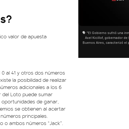
us?
🗣️ "El Gobierno sufrió una inm
ico valor de apuesta
Axel Kicillof, gobernador de 
Buenos Aires, caracterizó el
de Inviolabilidad de la Pro
como "una lista sábana con 
y destacó "la movilización p
declaración fue desde el sa
Cayetano, donde también ad
l 0 al 41 y otros dos números
sociedad no solo sufre porqu
que también está end
iste la posibilidad de realizar
números adicionales a los 6
dor del Loto puede sumar
 oportunidades de ganar,
mios se obtienen al acertar
s números principales.
no o ambos números “Jack”.