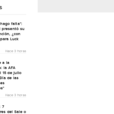
S
 hago falta":
i presentó su
nción, ¿con
 para Luck
Hace 3 horas
 a la
: la AFA
 15 de julio
Día de las
nes
es"
Hace 3 horas
: 7
res del Sale o