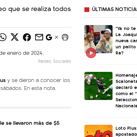
eo que se realiza todos
ÚLTIMAS NOTICIA
"Ya no te
La Joaqu
nueva ca
un palito
Ra?
Redes Sociales
Homenaje
lus
y se dieron a conocer los
Scaloneta
declaró el
sábados. En esta nota,
como el "
Seleccio
Nacional
le se llevaron más de $5
Loto Plus
apostado