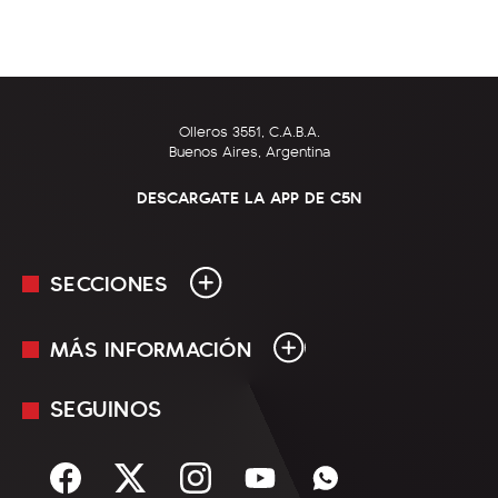
Olleros 3551, C.A.B.A.
Buenos Aires, Argentina
DESCARGATE LA APP DE C5N
SECCIONES
MÁS INFORMACIÓN
En Vivo
Minuto Uno
SEGUINOS
Mediakit
Política
Términos y condiciones
Sociedad
Rss