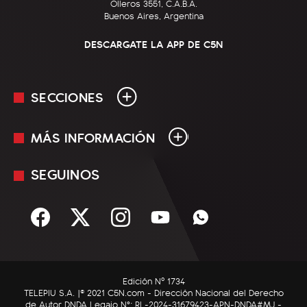
Olleros 3551, C.A.B.A.
Buenos Aires, Argentina
DESCARGATE LA APP DE C5N
SECCIONES
MÁS INFORMACIÓN
En Vivo
Minuto Uno
SEGUINOS
Mediakit
Política
Términos y condiciones
Sociedad
Rss
Economía
Enfoque
Edición Nº 1734
C5N Autos
TELEPIU S.A. |© 2021 C5N.com - Dirección Nacional del Derecho
de Autor DNDA Legajo N°: RL-2024-31679423-APN-DNDA#MJ -