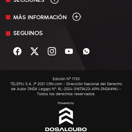
MÁS INFORMACIÓN
En Vivo
Minuto Uno
SEGUINOS
Mediakit
Política
Términos y condiciones
Sociedad
Rss
Economía
Enfoque
Edición Nº 1733
C5N Autos
TELEPIU S.A. |© 2021 C5N.com - Dirección Nacional del Derecho
de Autor DNDA Legajo N°: RL-2024-31679423-APN-DNDA#MJ -
RatingCero
Todos los derechos reservados.
Deportes
Lifestyle
Astrología