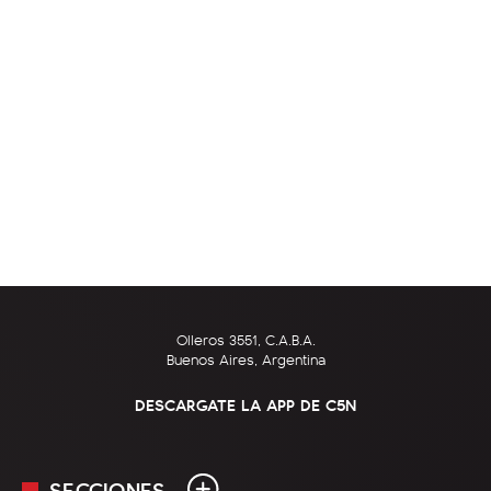
Olleros 3551, C.A.B.A.
Buenos Aires, Argentina
DESCARGATE LA APP DE C5N
SECCIONES