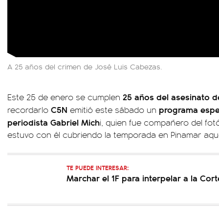
A 25 años del crimen de José Luis Cabezas.
25 años del asesinato 
Este 25 de enero se cumplen
C5N
programa espec
recordarlo
emitió este sábado un
periodista Gabriel Mich
i, quien fue compañero del fot
estuvo con él cubriendo la temporada en Pinamar aque
TE PUEDE INTERESAR:
Marchar el 1F para interpelar a la Co