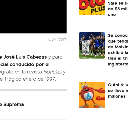
Sale se l
de $5 mi
uno
Se conoci
C5N.com
que tend
de Malvi
exhibió l
de José Luis Cabezas
y para
tras el t
Inglaterr
ial conducido por el
ógrafo en la revista
Noticias
y
l trágico enero de 1997.
Quini 6: 
se llevó
millones
rte Suprema