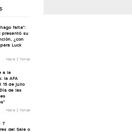
S
 hago falta":
i presentó su
nción, ¿con
 para Luck
Hace 2 horas
 a la
: la AFA
 15 de julio
Día de las
nes
es"
Hace 2 horas
: 7
res del Sale o