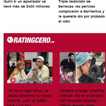
Quini 6: un apostador se
Triple lesbicidio de
llevó más de $400 millones
Barracas: las pericias
complicaron a Barrientos y
la querella dio por probado
el odio
"Ya no te hago falta": La
Candela Arizaga rompió el
Joaqui presentó su nueva
silencio tras el escándalo
canción, ¿con un palito
con Facundo Moyano:
para Luck Ra?
"Tengo errores como