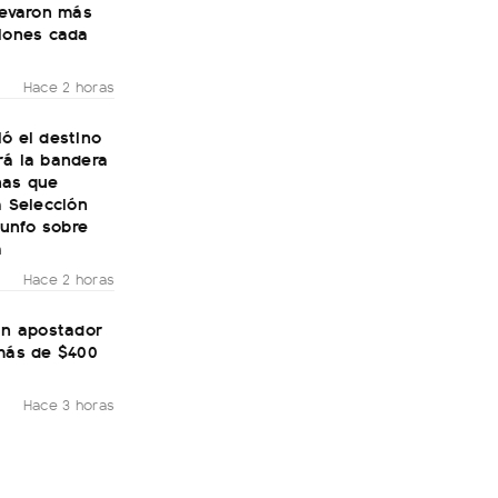
levaron más
llones cada
Hace 2 horas
ó el destino
rá la bandera
nas que
a Selección
riunfo sobre
a
Hace 2 horas
un apostador
 más de $400
Hace 3 horas