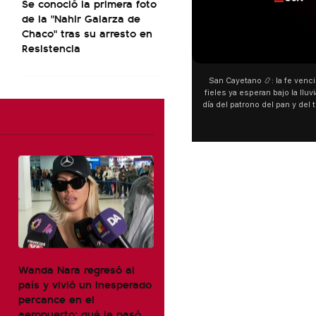
Se conoció la primera foto
de la "Nahir Galarza de
Chaco" tras su arresto en
Resistencia
00:00
San Cayetano 📿: la fe venció a
fieles ya esperan bajo la lluvia 
día del patrono del pan y del tra
personas acampan en Liniers pa
y pedir. 🎙️ @bernardoma
Wanda Nara regresó al
país y vivió un inesperado
percance en el
aeropuerto: qué le pasó