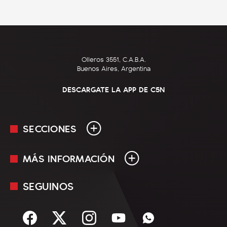
Olleros 3551, C.A.B.A.
Buenos Aires, Argentina
DESCARGATE LA APP DE C5N
SECCIONES
MÁS INFORMACIÓN
En Vivo
Minuto Uno
SEGUINOS
Mediakit
Política
Términos y condiciones
Sociedad
Rss