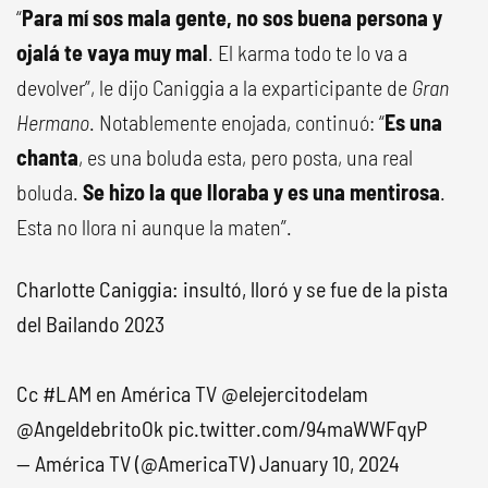
“
Para
mí sos mala gente, no sos buena persona y
ojalá te vaya muy mal
. El karma todo te lo va a
devolver”, le dijo Caniggia a la exparticipante de
Gran
Hermano
. Notablemente enojada, continuó: “
Es una
chanta
, es una boluda esta, pero posta, una real
boluda.
Se hizo la que lloraba y es una mentirosa
.
Esta no llora ni aunque la maten”.
Charlotte Caniggia: insultó, lloró y se fue de la pista
del Bailando 2023
Cc
#LAM
en América TV
@elejercitodelam
@AngeldebritoOk
pic.twitter.com/94maWWFqyP
— América TV (@AmericaTV)
January 10, 2024