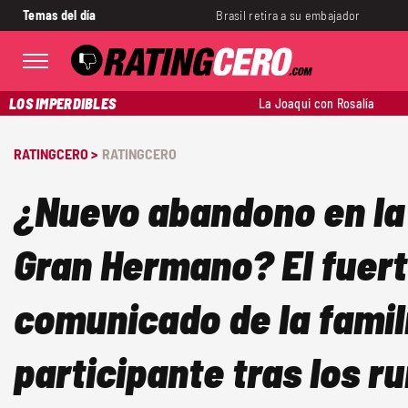
Temas del día
Brasil retira a su embajador
LOS IMPERDIBLES
La Joaqui con Rosalía
RATINGCERO >
RATINGCERO
¿Nuevo abandono en la
Gran Hermano? El fuer
comunicado de la famil
participante tras los 