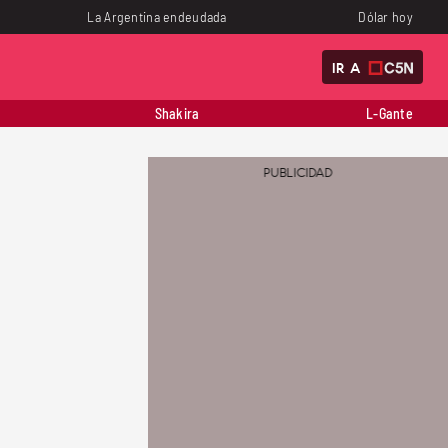
La Argentina endeudada
Dólar hoy
IR A
Shakira
L-Gante