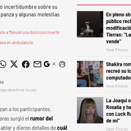
rtó incertidumbre sobre su
e panza y algunas molestias
En pleno sh
público rec
modificació
le a Manuel una dolorosa muerte
Tierras: "La
vende"
 casa en ambulancia
Hace 5 horas
Shakira rom
recreó su i
computado
Hace 5 horas
 vaya abandonar la casa
La Joaqui 
Rosalía y h
an a los participantes.
con Luck R
horas surgió el
rumor del
de mí"
hablar y dieron detalles de
cuál
Hace 6 horas