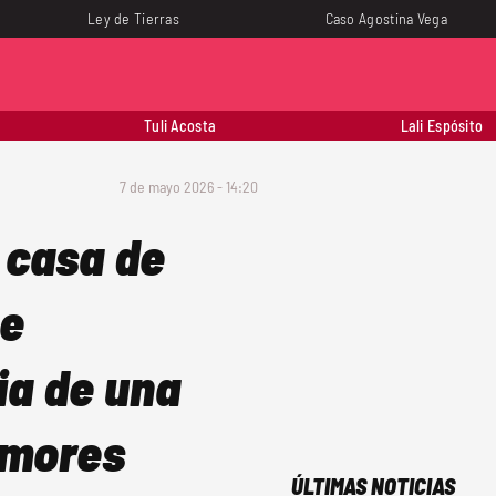
Ley de Tierras
Caso Agostina Vega
Tuli Acosta
Lali Espósito
7 de mayo 2026 - 14:20
 casa de
te
ia de una
rumores
ÚLTIMAS NOTICIAS