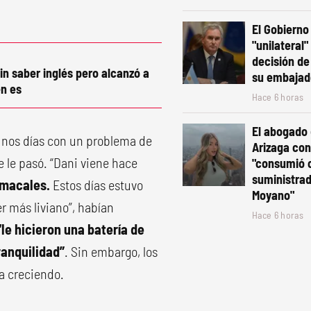
El Gobierno 
"unilateral"
decisión de 
in saber inglés pero alcanzó a
su embajad
n es
Hace 6 horas
El abogado
unos días con un problema de
Arizaga co
e le pasó. “Dani viene hace
"consumió 
suministra
omacales.
Estos días estuvo
Moyano"
 más liviano”, habían
Hace 6 horas
le hicieron una batería de
ranquilidad”
. Sin embargo, los
a creciendo.