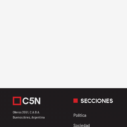
SECCIONES
Olleros 3551, C.A.B.A.
Política
Buenos Aires, Argentina
Sociedad