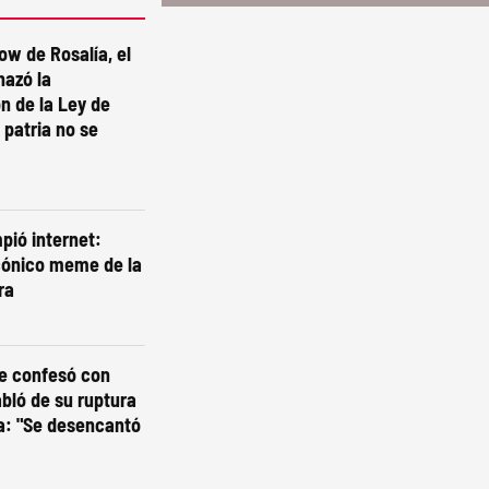
ow de Rosalía, el
hazó la
n de la Ley de
 patria no se
pió internet:
cónico meme de la
ra
se confesó con
abló de su ruptura
a: "Se desencantó