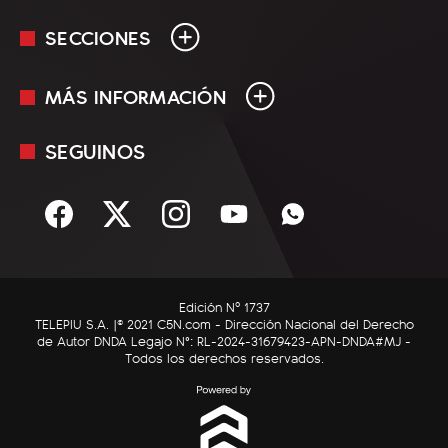
SECCIONES
MÁS INFORMACIÓN
En Vivo
Minuto Uno
SEGUINOS
Mediakit
Política
Términos y condiciones
Sociedad
Rss
Economía
Enfoque
Edición Nº 1737
C5N Autos
TELEPIU S.A. |© 2021 C5N.com - Dirección Nacional del Derecho
de Autor DNDA Legajo N°: RL-2024-31679423-APN-DNDA#MJ -
RatingCero
Todos los derechos reservados.
Deportes
Lifestyle