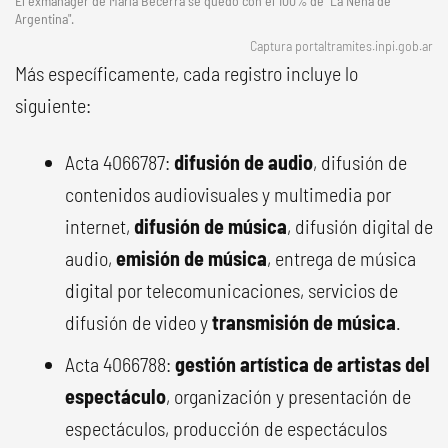
El exmánager de María Becerra se quedó con el 100% de "La Nena de
Argentina".
Captura portaltramites.inpi.gob.ar
Más específicamente, cada registro incluye lo
siguiente:
Acta 4066787:
difusión de audio
, difusión de
contenidos audiovisuales y multimedia por
internet,
difusión de música
, difusión digital de
audio,
emisión de música
, entrega de música
digital por telecomunicaciones, servicios de
difusión de video y
transmisión de música
.
Acta 4066788:
gestión artística de artistas del
espectáculo
, organización y presentación de
espectáculos, producción de espectáculos