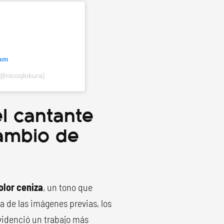
ram
(@nicoqlokura)
el cantante
cambio de
olor ceniza
, un tono que
a de las imágenes previas, los
evidenció un trabajo más