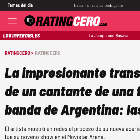
Temas del día
Brasil retira a su embajador
LOS IMPERDIBLES
La Joaqui con Rosalía
RATINGCERO >
RATINGCERO
La impresionante tran
de un cantante de una
banda de Argentina: l
El artista mostró en redes el proceso de su nueva aparie
fue su noveno show en el Movistar Arena.