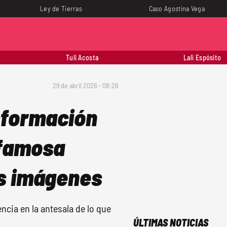
Ley de Tierras
Caso Agostina Vega
Tuli Acosta
Lali Espósito
29 de abril 2026 - 08:26
sformación
 famosa
as imágenes
ncia en la antesala de lo que
ÚLTIMAS NOTICIAS