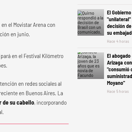
El Gobierno 
"unilateral"
 en el Movistar Arena con
decisión de 
su embajad
ción en junio.
Hace 4 horas
pará en el Festival Kilómetro
El abogado
Arizaga co
pes.
"consumió 
suministra
Moyano"
atención en redes sociales al
Hace 5 horas
 reciente en Buenos Aires. La
or de su cabello
, incorporando
l.