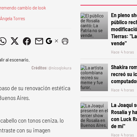
tremendo cambio de look
En pleno sh
Ángela Torres
público rec
modificació
Tierras: "La
vende"
Hace 4 horas
Shakira rom
@nicoqlokura
recreó su i
computado
 paso de su renovación estética
Hace 4 horas
 Buenos Aires.
La Joaqui 
Rosalía y h
con Luck R
cabello con tonos ceniza, lo
de mí"
ontraste con su imagen
Hace 4 horas