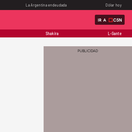
La Argentina endeudada
Dólar hoy
IR A
Shakira
L-Gante