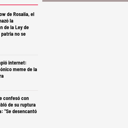
ow de Rosalía, el
hazó la
n de la Ley de
 patria no se
pió internet:
cónico meme de la
ra
se confesó con
abló de su ruptura
a: "Se desencantó