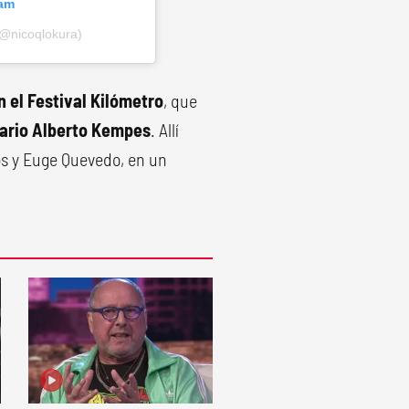
ram
(@nicoqlokura)
n el Festival Kilómetro
, que
ario Alberto Kempes
. Allí
os y Euge Quevedo, en un