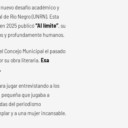
n nuevo desafío académico y
al de Río Negro (UNRN). Esta
: en 2025 publicó
“Al límite”
, su
udos y profundamente humanos.
el Concejo Municipal el pasado
r su obra literaria.
Esa
.
para jugar entrevistando a los
lla pequeña que jugaba a
adas del periodismo
mplar y a una mujer incansable.