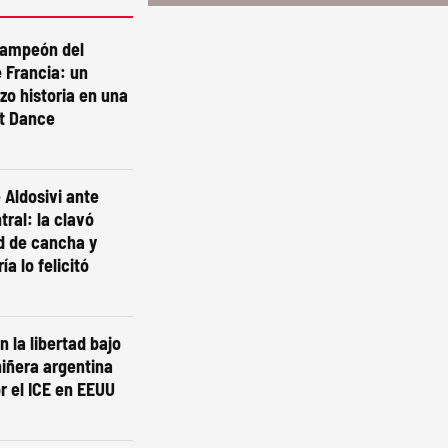
campeón del
 Francia: un
izo historia en una
st Dance
 Aldosivi ante
tral: la clavó
d de cancha y
ía lo felicitó
n la libertad bajo
niñera argentina
r el ICE en EEUU