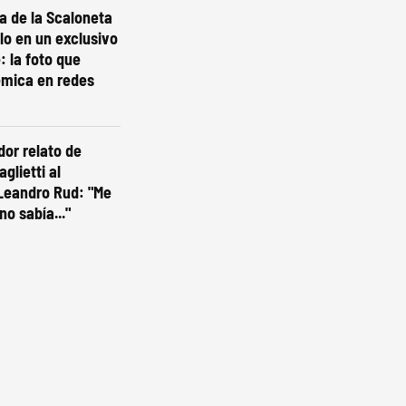
ta de la Scaloneta
olo en un exclusivo
: la foto que
émica en redes
dor relato de
glietti al
Leandro Rud: "Me
no sabía..."