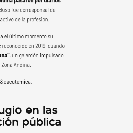
pluma pasaron por diarios
luso fue corresponsal de
activo de la profesión.
ta el último momento su
e reconocido en 2019, cuando
ana”
, un galardón impulsado
y Zona Andina.
ugio en las
ción pública