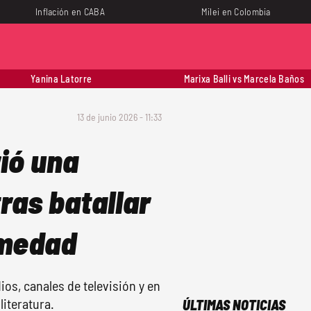
Inflación en CABA
Milei en Colombia
Yanina Latorre
Marixa Balli vs Marcela Baños
13 de junio 2026 - 11:33
ió una
ras batallar
rmedad
ios, canales de televisión y en
literatura.
ÚLTIMAS NOTICIAS