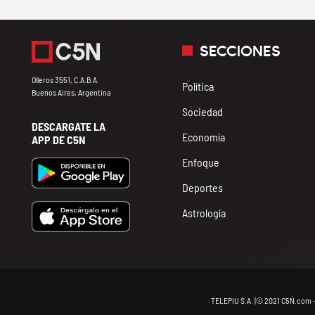
SECCIONES
Olleros 3551, C.A.B.A.
Política
Buenos Aires, Argentina
Sociedad
DESCARGATE LA
Economía
APP DE C5N
Enfoque
Deportes
Astrología
TELEPIU S.A. |© 2021 C5N.com 