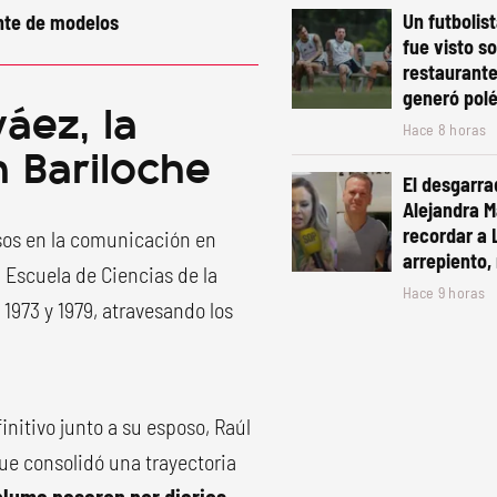
Un futbolis
nte de modelos
fue visto s
restaurante
generó pol
áez, la
Hace 8 horas
n Bariloche
El desgarra
Alejandra Ma
recordar a 
sos en la comunicación en
arrepiento, 
 Escuela de Ciencias de la
Hace 9 horas
1973 y 1979, atravesando los
initivo junto a su esposo, Raúl
que consolidó una trayectoria