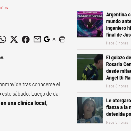
eaños
Argentina 
mundo ante
ingeniero h
final de Ju
Hace 8 horas
El golazo de
Rosario Cen
desde mita
Ángel Di Mar
onmovida tras conocerse el
Hace 8 horas
o este sábado. Luego de dar
Le otorgaro
en una clínica local,
fianza a la 
detenida po
Hace 8 horas