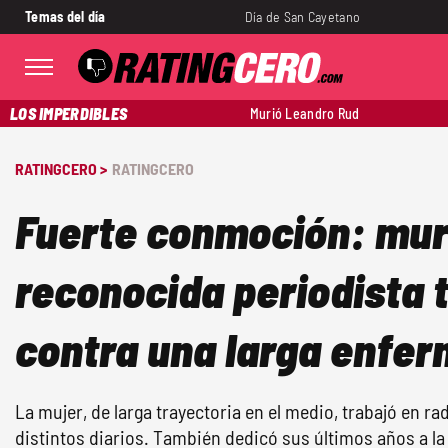
Temas del día
Día de San Cayetano
LOS IMPERDIBLES
Murió Leandro Rud
RATINGCERO >
RATINGCERO
Fuerte conmoción: mur
reconocida periodista t
contra una larga enfe
La mujer, de larga trayectoria en el medio, trabajó en rad
distintos diarios. También dedicó sus últimos años a la 