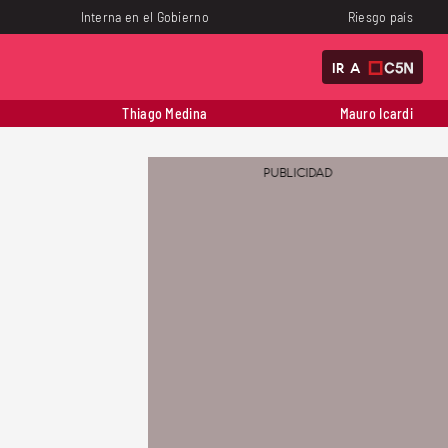
Interna en el Gobierno
Riesgo país
IR A
Thiago Medina
Mauro Icardi