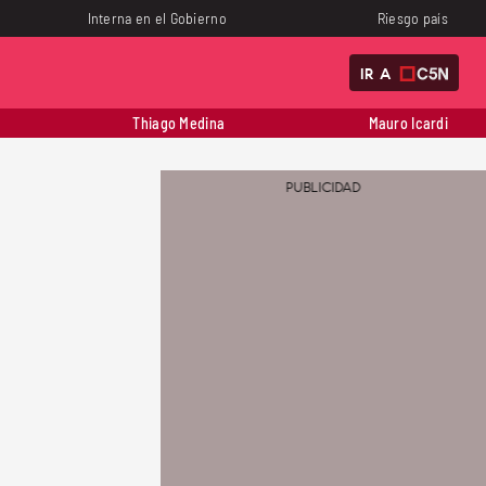
Interna en el Gobierno
Riesgo país
IR A
Thiago Medina
Mauro Icardi