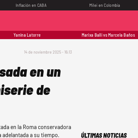
Inflación en CABA
Milei en Colombia
Yanina Latorre
Marixa Balli vs Marcela Baños
14 de noviembre 2025 - 16:13
asada en un
iserie de
ntada en la Roma conservadora
a adelantada a su tiempo.
ÚLTIMAS NOTICIAS