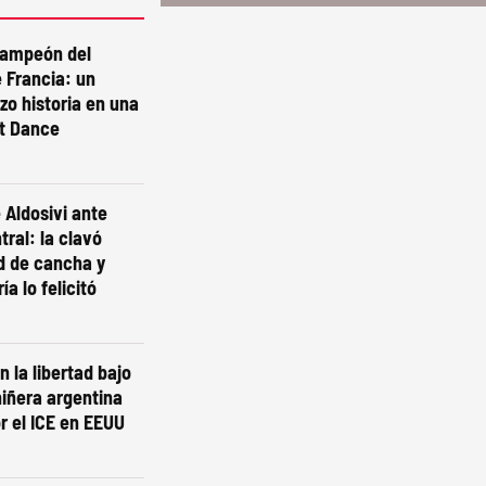
campeón del
 Francia: un
izo historia en una
st Dance
 Aldosivi ante
tral: la clavó
d de cancha y
ía lo felicitó
n la libertad bajo
niñera argentina
r el ICE en EEUU