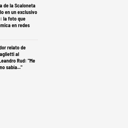
ta de la Scaloneta
olo en un exclusivo
: la foto que
émica en redes
dor relato de
glietti al
Leandro Rud: "Me
no sabía..."