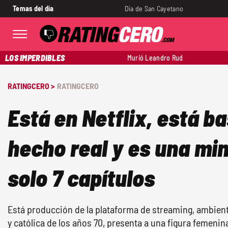
Temas del día
Día de San Cayetano
LOS IMPERDIBLES
Murió Leandro Rud
RATINGCERO >
RATINGCERO
Está en Netflix, está b
hecho real y es una min
solo 7 capítulos
Está producción de la plataforma de streaming, ambie
y católica de los años 70, presenta a una figura femenin