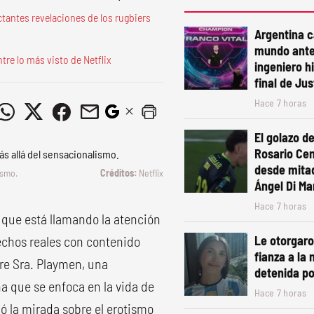
ctantes revelaciones de los rugbiers
Argentina 
mundo ante
tre lo más visto de Netflix
ingeniero h
final de Ju
Hace 7 horas
El golazo de
Rosario Cen
desde mita
ismo.
Netflix
Ángel Di Mar
Hace 7 horas
que está llamando la atención
echos reales con contenido
Le otorgaro
fianza a la 
bre Sra. Playmen, una
detenida po
a que se enfoca en la vida de
Hace 7 horas
ó la mirada sobre el erotismo