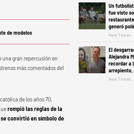
Un futbolis
fue visto s
restaurante
generó pol
nte de modelos
Hace 7 horas
El desgarra
Alejandra Ma
ró una gran repercusión en
recordar a 
estrenos más comentados del
arrepiento, 
Hace 7 horas
atólica de los años 70,
 que
rompió las reglas de la
 se convirtió en símbolo de