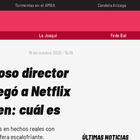
Tormentas en el AMBA
Candela Arizaga
La Joaqui
Fede Bal
18 de octubre 2025 - 15:39
oso director
egó a Netflix
en: cuál es
s en hechos reales con
era escalofriante.
ÚLTIMAS NOTICIAS