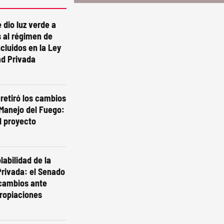
 dio luz verde a
 al régimen de
ncluidos en la Ley
ad Privada
 retiró los cambios
 Manejo del Fuego:
l proyecto
labilidad de la
rivada: el Senado
 cambios ante
ropiaciones