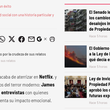
un éxito
El Senado le
d social con una historia particular y
los cambios
desalojos i
de Propied
Hace 5 horas
El Gobierno
a la Ley de
qué decía e
 sus relatos
Hace 5 horas
acaba de aterrizar en
Netflix
, y
Ley de Invio
s del terror moderno:
James
Propiedad P
aprobó los
a
entrevistas
con quienes
futuras exp
menta su impacto emocional.
Hace 5 horas