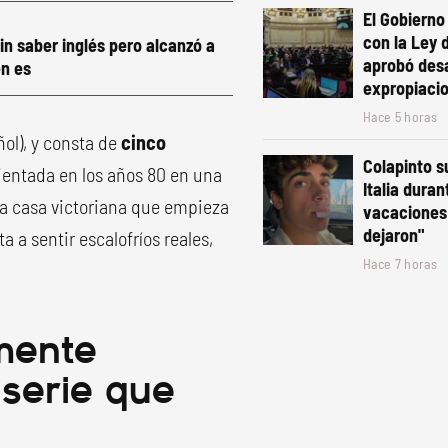
El Gobiern
con la Ley 
in saber inglés pero alcanzó a
aprobó desa
n es
expropiaci
Hace 5 horas
ol), y consta de
cinco
Colapinto s
ientada en los años 80 en una
Italia duran
ua casa victoriana que empieza
vacaciones:
dejaron"
a a sentir escalofríos reales,
Hace 7 horas
mente
a serie que