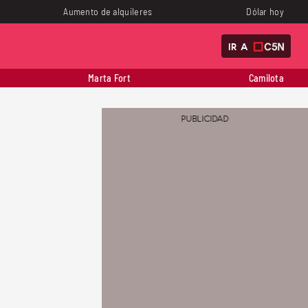
Aumento de alquileres
Dólar hoy
IR A
Marta Fort
Camilota