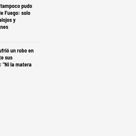
o tampoco pudo
de Fuego: solo
lojos y
ones
ufrió un robo en
te sus
 "Ni la matera