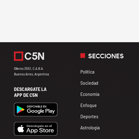
SECCIONES
Olleros 3551, C.A.B.A.
Política
Buenos Aires, Argentina
Sociedad
DESCARGATE LA
Economía
APP DE C5N
Enfoque
Deportes
Astrología