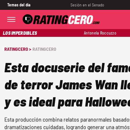
Temas del día
Sesión en el Senado
LOS IMPERDIBLES
Antonela Roccuzzo
RATINGCERO >
RATINGCERO
Esta docuserie del fam
de terror James Wan ll
y es ideal para Hallowe
Esta producción combina relatos paranormales basado
dramatizaciones cuidadas, logrando generar una atmósf