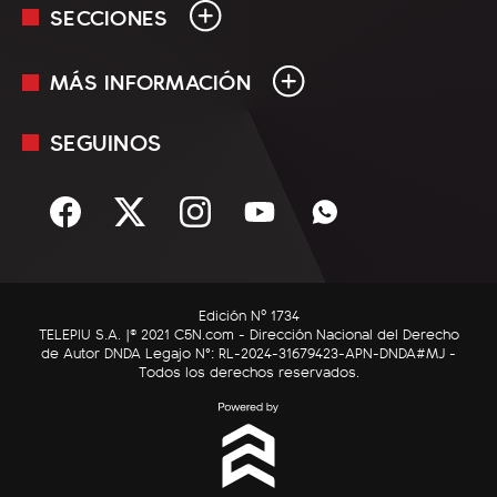
SECCIONES
MÁS INFORMACIÓN
En Vivo
Minuto Uno
SEGUINOS
Mediakit
Política
Términos y condiciones
Sociedad
Rss
Economía
Enfoque
Edición Nº 1734
C5N Autos
TELEPIU S.A. |© 2021 C5N.com - Dirección Nacional del Derecho
de Autor DNDA Legajo N°: RL-2024-31679423-APN-DNDA#MJ -
RatingCero
Todos los derechos reservados.
Deportes
Lifestyle
Astrología