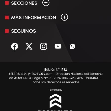
SECCIONES
MÁS INFORMACIÓN
En Vivo
Minuto Uno
SEGUINOS
Mediakit
Política
Términos y condiciones
Sociedad
Rss
Economía
Enfoque
Edición Nº 1732
C5N Autos
TELEPIU S.A. |© 2021 C5N.com - Dirección Nacional del Derecho
de Autor DNDA Legajo N°: RL-2024-31679423-APN-DNDA#MJ -
RatingCero
Todos los derechos reservados.
Deportes
Lifestyle
Astrología