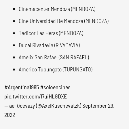
Cinemacenter Mendoza (MENDOZA)
Cine Universidad De Mendoza (MENDOZA)
Tadicor Las Heras (MENDOZA)
Ducal Rivadavia (RIVADAVIA)
Amelix San Rafael (SAN RAFAEL)
Americo Tupungato (TUPUNGATO)
#Argentina1985
#soloencines
pic.twitter.com/l7uiHLGDXE
— ael υcevazy (@AxelKuschevatzk)
September 29,
2022