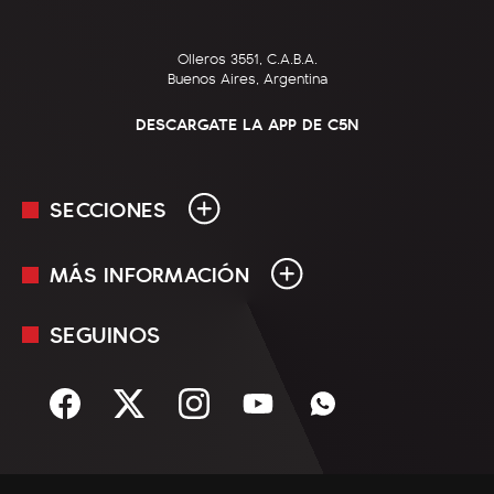
Olleros 3551, C.A.B.A.
Buenos Aires, Argentina
DESCARGATE LA APP DE C5N
SECCIONES
MÁS INFORMACIÓN
En Vivo
Minuto Uno
SEGUINOS
Mediakit
Política
Términos y condiciones
Sociedad
Rss
Economía
Enfoque