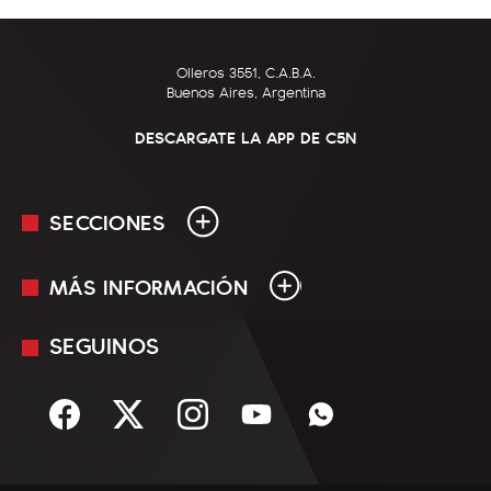
Olleros 3551, C.A.B.A.
Buenos Aires, Argentina
DESCARGATE LA APP DE C5N
SECCIONES
MÁS INFORMACIÓN
En Vivo
Minuto Uno
SEGUINOS
Mediakit
Política
Términos y condiciones
Sociedad
Rss
Economía
Enfoque