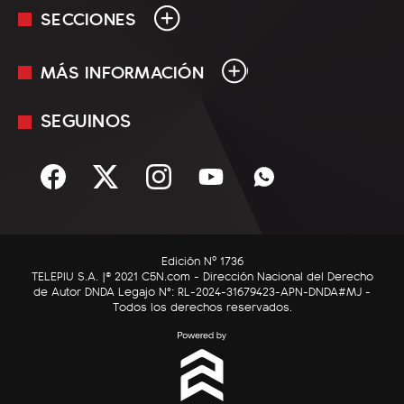
SECCIONES
MÁS INFORMACIÓN
En Vivo
Minuto Uno
SEGUINOS
Mediakit
Política
Términos y condiciones
Sociedad
Rss
Economía
Enfoque
Edición Nº 1736
C5N Autos
TELEPIU S.A. |© 2021 C5N.com - Dirección Nacional del Derecho
de Autor DNDA Legajo N°: RL-2024-31679423-APN-DNDA#MJ -
RatingCero
Todos los derechos reservados.
Deportes
Lifestyle
Astrología