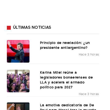
ÚLTIMAS NOTICIAS
Principio de revelación: ¿un
presidente antiargentino?
Hace 3 horas
Karina Milei reúne a
legisladores bonaerenses de
LLA y acelera el armado
político para 2027
Hace 3 horas
La emotiva dedicatoria de De
Paul para Messi tras la muerte